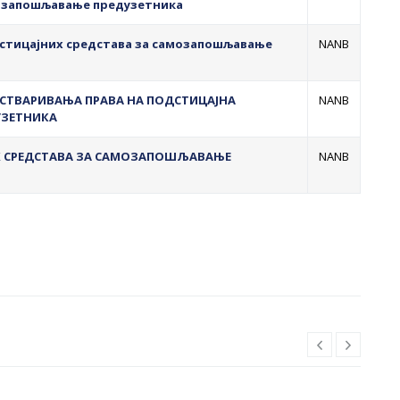
мозапошљавање предузетника
 подстицајних средстава за самозапошљавање
NANB
У ОСТВАРИВАЊА ПРАВА НА ПОДСТИЦАЈНА
NANB
УЗЕТНИКА
ИХ СРЕДСТАВА ЗА САМОЗАПОШЉАВАЊЕ
NANB