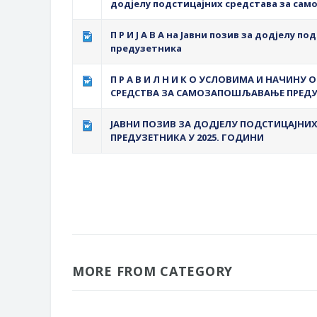
додјелу подстицајних средстава за са
П Р И Ј А В А на Јавни позив за додјелу
предузетника
П Р А В И Л Н И К О УСЛОВИМА И НАЧИН
СРЕДСТВА ЗА САМОЗАПОШЉАВАЊЕ ПРЕД
ЈАВНИ ПОЗИВ ЗА ДОДЈЕЛУ ПОДСТИЦАЈН
ПРЕДУЗЕТНИКА У 2025. ГОДИНИ
MORE FROM CATEGORY