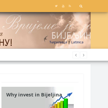
Ћирилица
|
Latinica
Why invest in Bijeljina