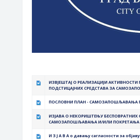
ИЗВЈЕШТАЈ О РЕАЛИЗАЦИЈИ АКТИВНОСТИ 
ПОДСТИЦАЈНИХ СРЕДСТАВА ЗА САМОЗА
ПОСЛОВНИ ПЛАН - САМОЗАПОШЉАВАЊА 
ИЗЈАВА О НЕКОРИШТЕЊУ БЕСПОВРАТНИХ С
САМОЗАПОШЉАВАЊА И/ИЛИ ПОКРЕТАЊА
И З Ј А В А о давању сагласности за обја