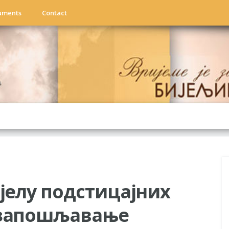
uments
Contact
дјелу подстицајних
озапошљавање