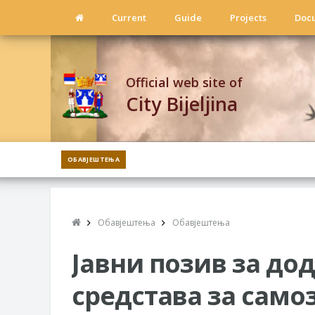
Current
Guide
Projects
Doc
Official web site of
City Bijeljina
ОБАВЈЕШТЕЊА
Обавјештења
Обавјештења
Јавни позив за до
средстава за сам