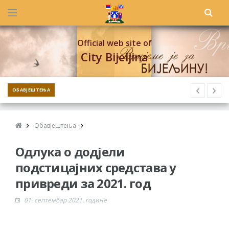
Official web site of
City Bijeljina
ОБАВЈЕШТЕЊА
Обавјештења
Одлука о додјели
подстицајних средстава у
привреди за 2021. год
01. септембар 2021. године