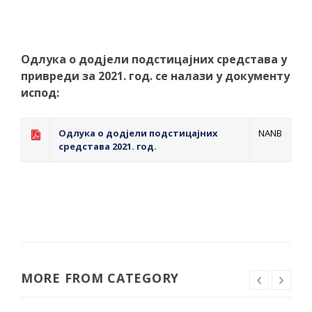
Одлука о додјели подстицајних средстава у
привреди за 2021. год.
се налази у документу
испод:
Одлука о додјели подстицајних
NANB
средстава 2021. год.
MORE FROM CATEGORY