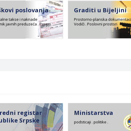
škovi poslovanja
Graditi u Bijeljini
lne takse i naknade
Prostorno-planska dokumentaci
ik javnih preduzeća . Porezi
Vodiči . Poslovni prostori
redni registar
Ministarstva
ublike Srpske
podsticaji . politike .