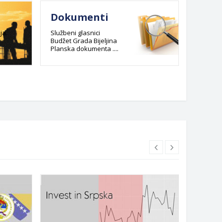
Dokumenti
E-re
admi
ja.
Službeni glasnici
Budžet Grada Bijeljina
post
Planska dokumenta ....