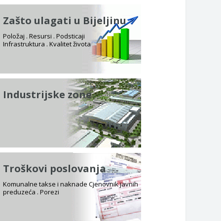
Zašto ulagati u Bijeljinu
Položaj . Resursi . Podsticaji
Infrastruktura . Kvalitet života
Industrijske zone
Troškovi poslovanja
Komunalne takse i naknade Cjenovnik javnih
preduzeća . Porezi