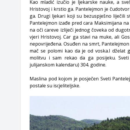
Kao mladić izučio je ljekarske nauke, a sve
Hristovoj i krstio ga. Pantelejmon je čudotvor
ga. Drugi ljekari koji su bezuspješno liječili
Pantelejmon izađe pred cara Maksimijana na 
na oči careve izliječi jednog čoveka od dugo
vjeri Hristovoj. Car ga stavi na muke, ali Go
nepovrijeđena. Osuđen na smrt, Pantelejmon k
mač se polomi kao da je od voska.I dželat g
molitvu i sam rekao da ga posijeku. Sveti
julijanskom kalendaru) 304. godine.
Maslina pod kojom je posječen Sveti Pantele
postale su iscjeliteljske.​