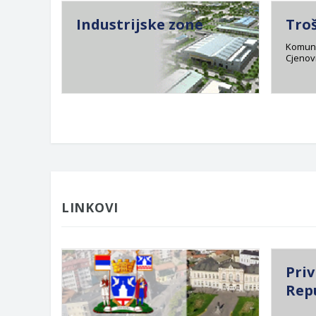
Industrijske zone
Tro
Komuna
Cjenovn
LINKOVI
Priv
Rep