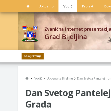
Aktuelno
Vodič
Projekti
Dok
Zvanična internet prezentacij
Grad Bijeljina
OBAVJEŠTENJA
Vodič
Upoznajte Bijeljinu
Dan Svetog Pantelejmona
Dan Svetog Pantelej
Grada