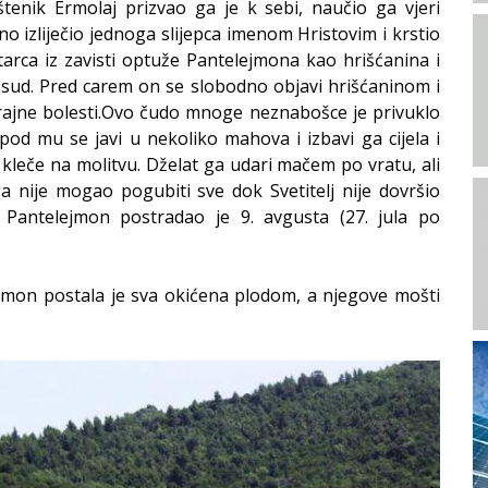
štenik Ermolaj prizvao ga je k sebi, naučio ga vjeri
no izliječio jednoga slijepca imenom Hristovim i krstio
 starca iz zavisti optuže Pantelejmona kao hrišćanina i
sud. Pred carem on se slobodno objavi hrišćaninom i
trajne bolesti.Ovo čudo mnoge neznabošce je privuklo
spod mu se javi u nekoliko mahova i izbavi ga cijela i
leče na molitvu. Dželat ga udari mačem po vratu, ali
a nije mogao pogubiti sve dok Svetitelj nije dovršio
 Pantelejmon postradao je 9. avgusta (27. jula po
jmon postala je sva okićena plodom, a njegove mošti