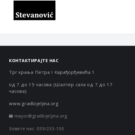
КОНТАКТИРАЈТЕ НАС
Трг краља Петра I Карађорђевића 1
од 7 до 15 часова (Шалтер сала од 7 до 17
часова)
www.gradbijeljina.org
mayor@gradbijeljina.org
Зовите нас: 055/233-100