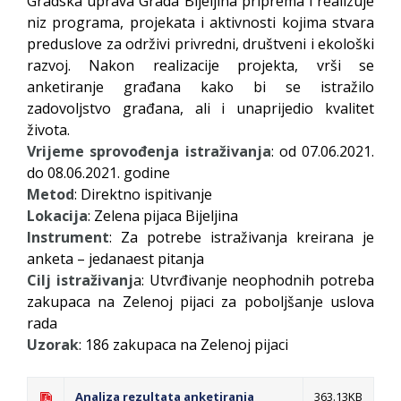
Gradska uprava Grada Bijeljina priprema i realizuje
niz programa, projekata i aktivnosti kojima stvara
preduslove za održivi privredni, društveni i ekološki
razvoj. Nakon realizacije projekta, vrši se
anketiranje građana kako bi se istražilo
zadovoljstvo građana, ali i unaprijedio kvalitet
života.
Vrijeme sprovođenja istraživanja
: od 07.06.2021.
do 08.06.2021. godine
Metod
: Direktno ispitivanje
Lokacija
: Zelena pijaca Bijeljina
Instrument
: Za potrebe istraživanja kreirana je
anketa – jedanaest pitanja
Cilj istraživanj
a: Utvrđivanje neophodnih potreba
zakupaca na Zelenoj pijaci za poboljšanje uslova
rada
Uzorak
: 186 zakupaca na Zelenoj pijaci
Analiza rezultata anketiranja
363.13KB