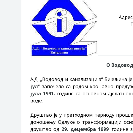
Адрес
T
О Водовод
А.Д. „Водовод и канализација“ Бијељина ј
јул
“ започело са радом као Јавно преду
јула 1991.
године са основном дјелатнош
воде.
Друштво је у претходном периоду прошло
доношењу Одлуке о трансформацији осно
друштво од
29. децембра 1999
. године 