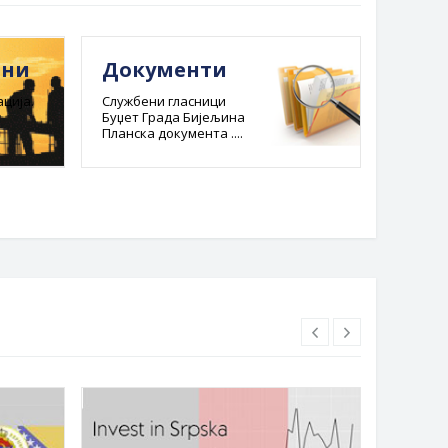
ини
Документи
Е-ре
адм
ција.
Службени гласници
Буџет Града Бијељина
пост
Планска документа ....