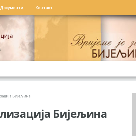
Документи
Контакт
ација
зација Бијељина
ализација Бијељина