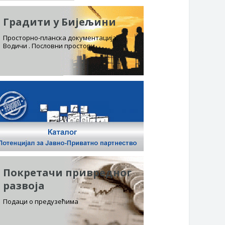
Градити у Бијељини
Просторно-планска документација.
Водичи . Пословни простори
Покретачи привредног
развоја
Подаци о предузећима