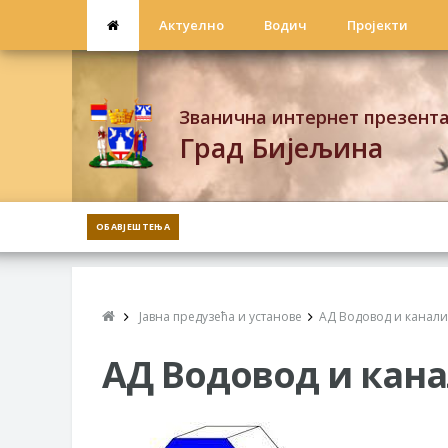
Актуелно
Водич
Пројекти
Званична интернет презент
Град Бијељина
ОБАВЈЕШТЕЊА
Јавна предузећа и установе
АД Водовод и канали
АД Водовод и кан