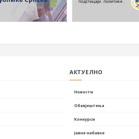
подстицаји . политике .
АКТУЕЛНО
Новости
Обавјештења
Конкурси
Јавне набавке