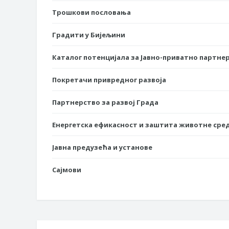
Трошкови пословања
Градити у Бијељини
Каталог потенцијала за Јавно-приватно партне
Покретачи привредног развоја
Партнерство за развој Града
Енергетска ефикасност и заштита животне сре
Јавна предузећа и установе
Сајмови