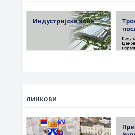
Индустријске зоне
Тро
пос
Комуна
Цјенов
Порез
ЛИНКОВИ
При
Реп