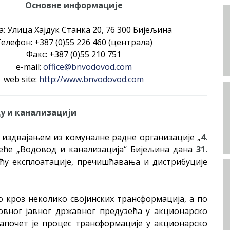
Основне информације
а: Улица Хајдук Станка 20, 76 300 Бијељина
eлефон: +387 (0)55 226 460 (централа)
Факс: +387 (0)55 210 751
e-mail:
office@bnvodovod.com
web site:
http://www.bnvodovod.com
у и канализацији
е издвајањем из комуналне радне организације „
4.
зеће „Водовод и канализација“ Бијељина дана
31.
ћу експлоатације, пречишћавања и дистрибуције
 кроз неколико својинских трансформација, а по
вног јавног државног предузећа у акционарско
започет је процес трансформације у акционарско