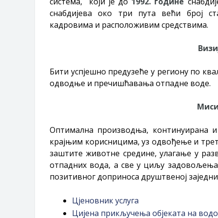
система, који је до
1992. године
снабдиј
снабдијева око три пута већи број с
кадровима и расположивим средствима.
Визи
Бити успјешно предузеће у региону по ква
одводње и пречишћавања отпадне воде.
Миси
Оптимална производња, континуирана и
крајњим корисницима, уз одвођење и тре
заштите животне средине, улагање у раз
отпадних вода, а све у циљу задовољења
позитивног доприноса друштвеној заједни
Цјеновник услуга
Цијена прикључења објеката на вод