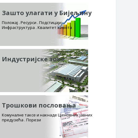
Зашто улагати у Бијељину
Положај . Ресурси . Подстицаји
Инфраструктура . Квалитет живота
Индустријске зоне
Трошкови пословања
Комуналне таксе и накнаде Цјеновник јавних
предузећа . Порези