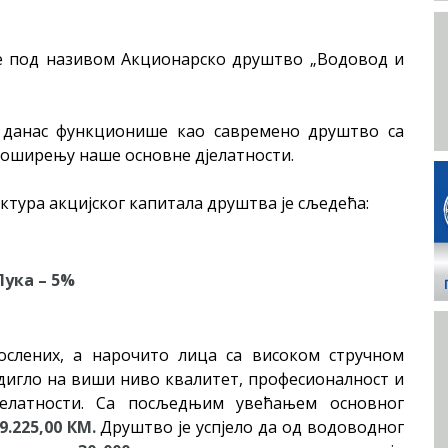
је под називом Акционарско друштво „Водовод и
а данас функционише као савремено друштво са
роширењу наше основне дјелатности.
тура акцијског капитала друштва је сљедећа:
Лука – 5%
ослених, а нарочито лица са високом стручном
дигло на виши ниво квалитет, професионалност и
јелатности. Са посљедњим увећањем основног
9.225,00 КМ.
Друштво је успјело да од водоводног