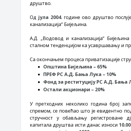
друштво.
Од
јула 2004
. године ово друштво послу
канализација“ Бијељина.
А.Д. „Водовод и канализација“ Бијељин
сталном тенденцијом ка усавршавању и п
Са окончањем процеса приватизације струк
Општина Бијељина – 65%
ПРЕФ РС А.Д. Бања Лука – 10%
Фонд за реституцију РС А.Д. Бања 
Остали акционари – 20%
У претходних неколико година број зап
спремом, се повећао што је евидентно по
стручност у обављању регистроване д
капитала друштва исти данас износи
10.00