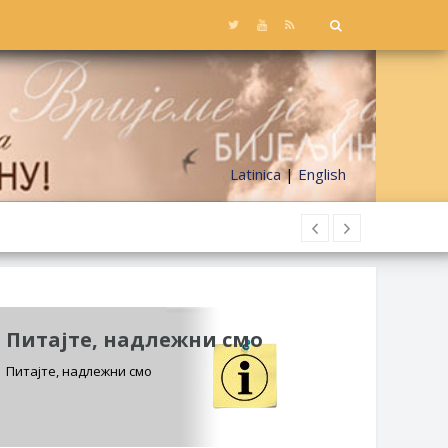
Latinica
|
English
Питајте, надлежни смо
Питајте, надлежни смо