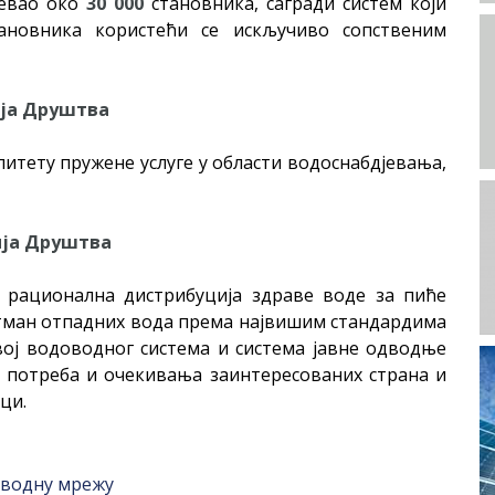
евао око
30 000
становника, сагради систем који
тановника користећи се искључиво сопственим
ја Друштва
литету пружене услуге у области водоснабдјевања,
ја Друштва
 рационална дистрибуција здраве воде за пиће
тман отпадних вода према највишим стандардима
вој водоводног система и система јавне одводње
 потреба и очекивања заинтересованих страна и
ци.
оводну мрежу