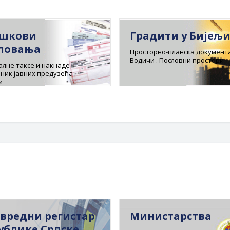
шкови
Градити у Бијељ
ловања
Просторно-планска документа
Водичи . Пословни простори
лне таксе и накнаде
ник јавних предузећа .
и
вредни регистар
Министарства
ублике Српске