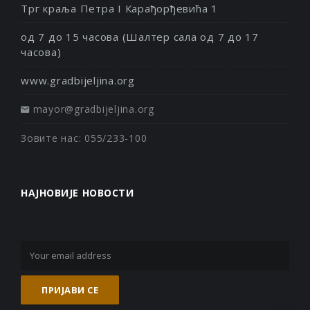
Трг краља Петра I Карађорђевића 1
од 7 до 15 часова (Шалтер сала од 7 до 17
часова)
www.gradbijeljina.org
mayor@gradbijeljina.org
Зовите нас: 055/233-100
НАЈНОВИЈЕ НОВОСТИ