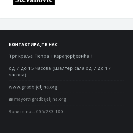
КОНТАКТИРАЈТЕ НАС
Трг краља Петра I Карађорђевића 1
од 7 до 15 часова (Шалтер сала од 7 до 17
часова)
www.gradbijeljina.org
mayor@gradbijeljina.org
Зовите нас: 055/233-100