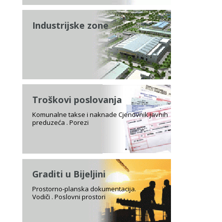
Industrijske zone
Troškovi poslovanja
Komunalne takse i naknade Cjenovnik javnih
preduzeća . Porezi
Graditi u Bijeljini
Prostorno-planska dokumentacija.
Vodiči . Poslovni prostori