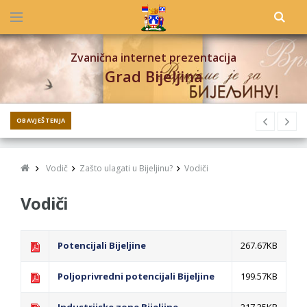
Zvanična internet prezentacija
Grad Bijeljina
OBAVJEŠTENJA
Vodič
Zašto ulagati u Bijeljinu?
Vodiči
Vodiči
Potencijali Bijeljine
267.67KB
Poljoprivredni potencijali Bijeljine
199.57KB