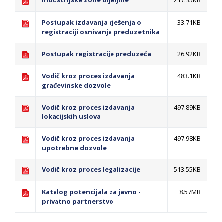
Industrijske zone Bijeljine
217.35KB
Postupak izdavanja rješenja o
33.71KB
registraciji osnivanja preduzetnika
Postupak registracije preduzeća
26.92KB
Vodič kroz proces izdavanja
483.1KB
građevinske dozvole
Vodič kroz proces izdavanja
497.89KB
lokacijskih uslova
Vodič kroz proces izdavanja
497.98KB
upotrebne dozvole
Vodič kroz proces legalizacije
513.55KB
Katalog potencijala za javno -
8.57MB
privatno partnerstvo