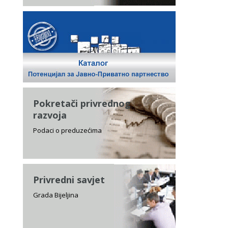
Pokretači privrednog
razvoja
Podaci o preduzećima
Privredni savjet
Grada Bijeljina