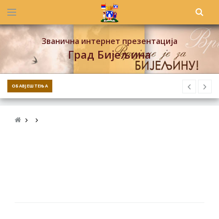
Званична интернет презентација
Град Бијељина
ОБАВЈЕШТЕЊА