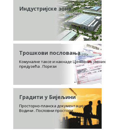
Индустријске зоне
Трошкови пословања
Комуналне таксе и накнаде Цјеновник јавних
предузећа . Порези
Градити у Бијељини
Просторно-планска документација.
Водичи . Пословни простори