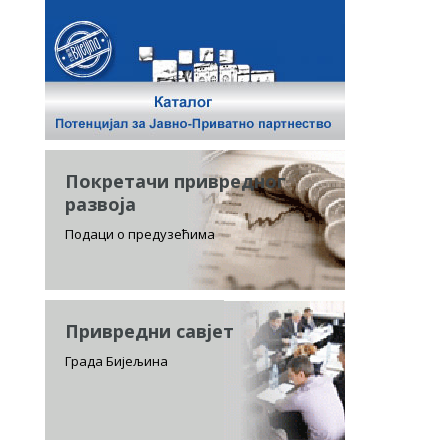
Покретачи привредног
развоја
Подаци о предузећима
Привредни савјет
Града Бијељина