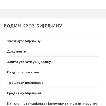
ВОДИЧ КРОЗ БИЈЕЉИНУ
Упознајте Бијељину
Документи
Зашто улагати у Бијељину?
Индустријске зоне
Трошкови пословања
Градити у Бијељини
Каталог потенцијала за Јавно-приватно партнерство