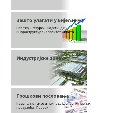
Зашто улагати у Бијељину
Положај . Ресурси . Подстицаји
Инфраструктура . Квалитет живота
Индустријске зоне
Трошкови пословања
Комуналне таксе и накнаде Цјеновник јавних
предузећа . Порези