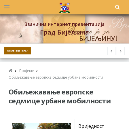
Званична интернет презентација
Град Бијељина
ОБАВЈЕШТЕЊА
Пројекти
Обиљежавање европске седмице урбане мобилности
Обиљежавање европске
седмице урбане мобилности
Вриједност