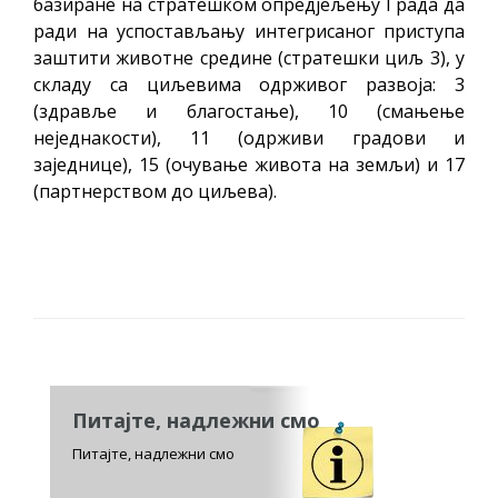
базиране на стратешком опредјељењу Града да
ради на успостављању интегрисаног приступа
заштити животне средине (стратешки циљ 3), у
складу са циљевима одрживог развоја: 3
(здравље и благостање), 10 (смањење
неједнакости), 11 (одрживи градови и
заједнице), 15 (очување живота на земљи) и 17
(партнерством до циљева).
Питајте, надлежни смо
Питајте, надлежни смо