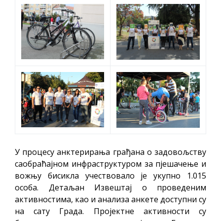
У процесу анктерирања грађана о задовољству
саобраћајном инфраструктуром за пјешачење и
вожњу бисикла учествовало је укупно 1.015
особа. Детаљан Извештај о проведеним
активностима, као и анализа анкете доступни су
на сату Града. Пројектне активности су