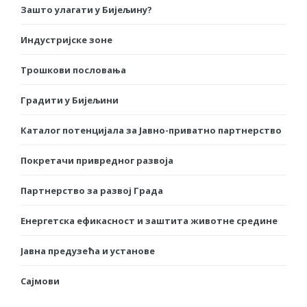
Зашто улагати у Бијељину?
Индустријске зоне
Трошкови пословања
Градити у Бијељини
Каталог потенцијала за Јавно-приватно партнерство
Покретачи привредног развоја
Партнерство за развој Града
Енергетска ефикасност и заштита животне средине
Јавна предузећа и установе
Сајмови