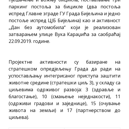
паркинг постоља за бицикле (два постоља
испред Главне зграде ГУ Града Бијељина и једно
постоље испред ЦЈБ Бијељина) као и активност
„Дан без аутомобила“ који је реализован
затварањем улице Вука Караџића за саобраћај
22.09.2019. године.
Пројектне активности су базиране на
стратешком опредјељењу Града да ради на
успостављању интегрисаног приступа заштити
животне средине (стратешки циљ 3), у складу са
циљевима одрживог развоја: 3 (здравље и
благостање), 10 (смањење неједнакости), 11
(одрживи градови и заједнице), 15 (очување
живота на земљи) и 17 (партнерством до
циљева).