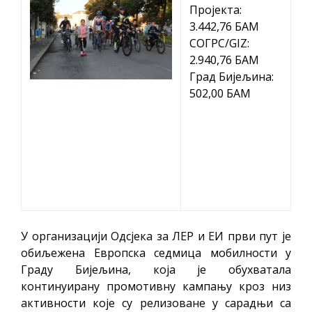
Пројекта:
3.442,76 БАМ
СОГРС/GIZ:
2.940,76 БАМ
Град Бијељина:
502,00 БАМ
У организацији Одсјека за ЛЕР и ЕИ први пут је
обиљежена Европска седмица мобилности у
Граду Бијељина, која је обухватала
континуирану промотивну кампању кроз низ
активности које су релизоване у сарадњи са