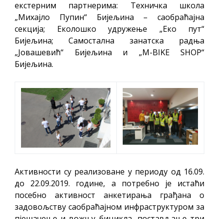
екстерним партнерима: Техничка школа
„Михајло Пупин“ Бијељина – саобраћајна
секција; Еколошко удружење „Еко пут“
Бијељина; Самостална занатска радња
„Јовашевић“ Бијељина и „M-BIKE SHOP“
Бијељина.
Активности су реализоване у периоду од 16.09.
до 22.09.2019. године, а потребно је истаћи
посебно активност анкетирања грађана о
задовољству саобраћајном инфраструктуром за
пјешачење и вожњу бицикла, постављање три