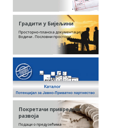
Градити у Бијељини
Просторно-планска документација.
Водичи . Пословни простори
Покретачи привредног
развоја
Подаци о предузећима