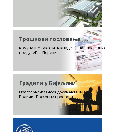
Трошкови пословања
Комуналне таксе и накнаде Цјеновник јавних
предузећа . Порези
Градити у Бијељини
Просторно-планска документација.
Водичи . Пословни простори