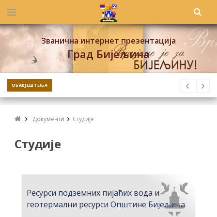
Званична интернет презентација
Град Бијељина
ОБАВЈЕШТЕЊА
Документи
Студије
Студије
Ресурси подземних пијаћих вода и
геотермални ресурси Општине Бијељина