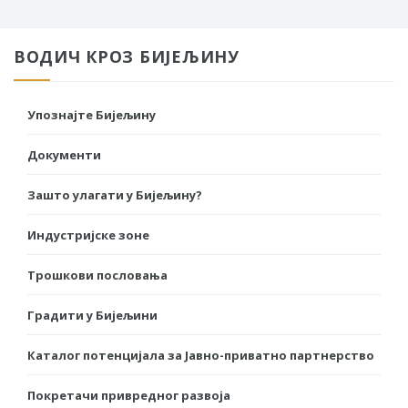
ВОДИЧ КРОЗ БИЈЕЉИНУ
Упознајте Бијељину
Документи
Зашто улагати у Бијељину?
Индустријске зоне
Трошкови пословања
Градити у Бијељини
Каталог потенцијала за Јавно-приватно партнерство
Покретачи привредног развоја