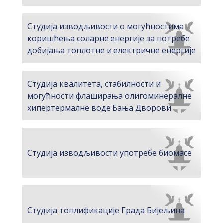
Студија изводљивости о могућностима
коришћења соларне енергије за потребе
добијања топлотне и електричне енергије
Студија квалитета, стабилности и
могућности флаширања олигоминералне
хипертермалне воде Бања Дворови
Студија изводљивости употребе биомасе
Студија топлификације Града Бијељина