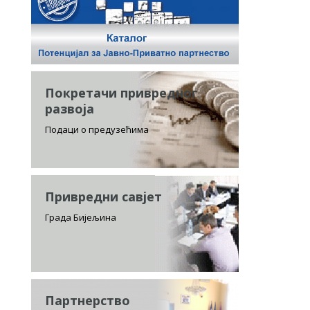
Покретачи привредног
развоја
Подаци о предузећима
Привредни савјет
Града Бијељина
Партнерство