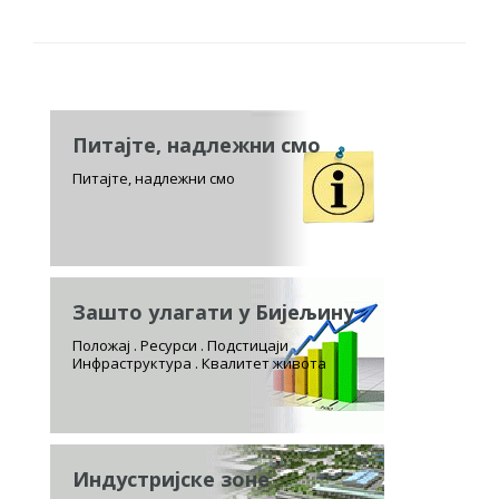
Питајте, надлежни смо
Питајте, надлежни смо
Зашто улагати у Бијељину
Положај . Ресурси . Подстицаји
Инфраструктура . Квалитет живота
Индустријске зоне