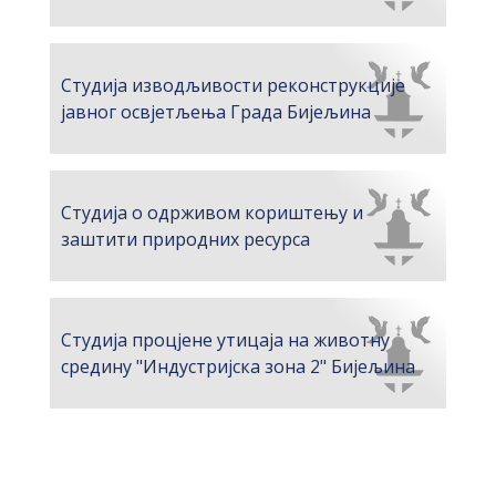
Студија изводљивости реконструкције
јавног освјетљења Града Бијељина
Студија о одрживом кориштењу и
заштити природних ресурса
Студија процјене утицаја на животну
средину "Индустријска зона 2" Бијељина