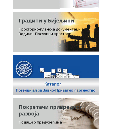
Градити у Бијељини
Просторно-планска документација.
Водичи . Пословни простори
Покретачи привредног
развоја
Подаци о предузећима