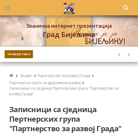
Званична интернет презентација
Град Бијељина
ОБАВЈЕШТЕЊА
Водич
Партнерство за развој Града
Партнерска група за друштвени развој
Записници са сједница Пертнерских група "Партнерство за
развој Града"
Записници са сједница
Пертнерских група
"Партнерство за развој Града"