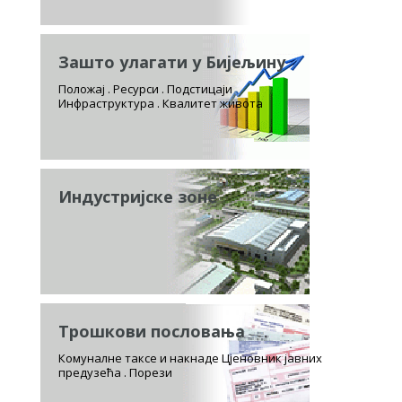
Зашто улагати у Бијељину
Положај . Ресурси . Подстицаји
Инфраструктура . Квалитет живота
Индустријске зоне
Трошкови пословања
Комуналне таксе и накнаде Цјеновник јавних
предузећа . Порези