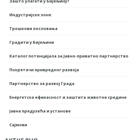
Зашто улагати у Бијељину?
Индустријске зоне
Трошкови пословања
Градити у Бијељини
Каталог потенцијала за Јавно-приватно партнерство
Покретачи привредног развоја
Партнерство за развој Града
Енергетска ефикасност и заштита животне средине
Јавна предузећа и установе
Сајмови