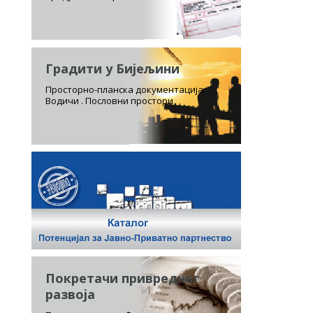
Градити у Бијељини
Просторно-планска документација.
Водичи . Пословни простори
Покретачи привредног
развоја