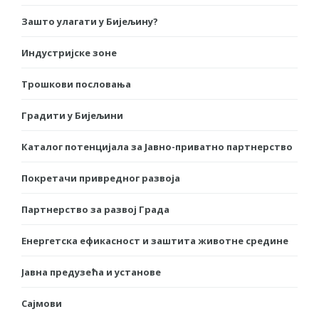
Зашто улагати у Бијељину?
Индустријске зоне
Трошкови пословања
Градити у Бијељини
Каталог потенцијала за Јавно-приватно партнерство
Покретачи привредног развоја
Партнерство за развој Града
Енергетска ефикасност и заштита животне средине
Јавна предузећа и установе
Сајмови