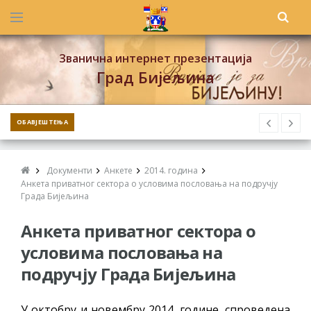
Званична интернет презентација
Град Бијељина
ОБАВЈЕШТЕЊА
Документи
Анкете
2014. година
Анкета приватног сектора о условима пословања на подручју
Града Бијељина
Анкета приватног сектора о
условима пословања на
подручју Града Бијељина
У октобру и новембру 2014. године, спроведена