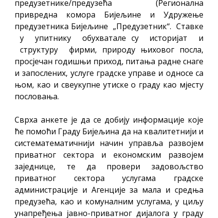
предузетнике/предузећа (Регионална
привредна комора Бијељине и Удружење
предузетника Бијељине „Предузетник“. Ставке
у упитнику обухватале су историјат и
структуру фирми, природу њиховог посла,
просјечан годишњи приход, питања радне снаге
и запослених, услуге градске управе и односе са
њом, као и свеукупне утиске о граду као мјесту
пословања.
Сврха анкете је да се добију информације које
ће помоћи Граду Бијељина да на квалитетнији и
систематематичнији начин управља развојем
приватног сектора и економским развојем
заједнице, те да провери задовољство
приватног сектора услугама градске
администрације и Агенције за мала и средња
предузећа, као и комуналним услугама, у циљу
унапређења јавно-приватног дијалога у граду