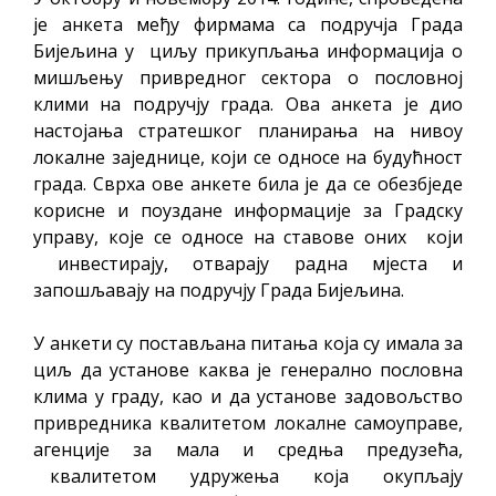
је анкета међу фирмама са подручја Града
Бијељина у циљу прикупљања информација о
мишљењу привредног сектора о пословној
клими на подручју града. Ова анкета је дио
настојања стратешког планирања на нивоу
локалне заједнице, који се односе на будућност
града. Сврха ове анкете била је да се обезбједе
корисне и поуздане информације за Градску
управу, које се односе на ставове оних који
инвестирају, отварају радна мјеста и
запошљавају на подручју Града Бијељина.
У анкети су постављана питања која су имала за
циљ да установе каква је генерално пословна
клима у граду, као и да установе задовољство
привредника квалитетом локалне самоуправе,
агенције за мала и средња предузећа,
квалитетом удружења која окупљају