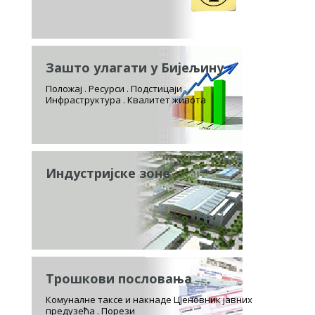
Зашто улагати у Бијељину
Положај . Ресурси . Подстицаји
Инфраструктура . Квалитет живота
Индустријске зоне
Трошкови пословања
Комуналне таксе и накнаде Цјеновник јавних
предузећа . Порези