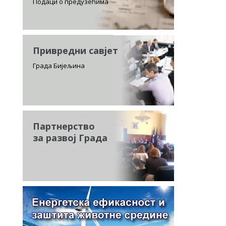
Подаци о предузећима
Привредни савјет
Града Бијељина
Партнерство
за развој Града