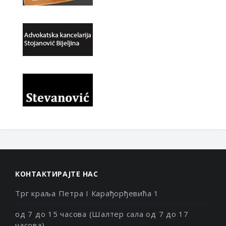
КОНТАКТИРАЈТЕ НАС
Трг краља Петра I Карађорђевића 1
од 7 до 15 часова (Шалтер сала од 7 до 17
часова)