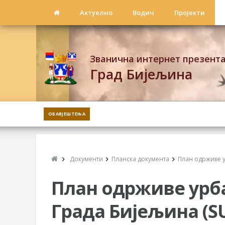
Актуелно
Водич
Пројекти
Званична интернет презент
Град Бијељина
ОБАВЈЕШТЕЊА
Документи
Планска документа
План одрживе 
План одрживе урб
Града Бијељина (S