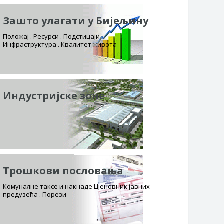
Зашто улагати у Бијељину
Положај . Ресурси . Подстицаји
Инфраструктура . Квалитет живота
Индустријске зоне
Трошкови пословања
Комуналне таксе и накнаде Цјеновник јавних
предузећа . Порези