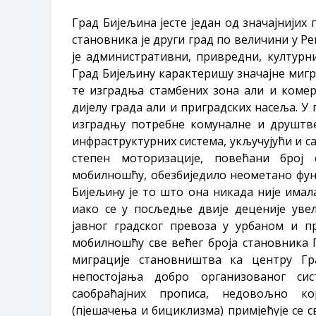
Град Бијељина јесте један од значајнијих 
становника је други град по величини у Р
је административни, привредни, културн
Град Бијељину карактеришу значајне мигр
те изградња стамбених зона али и коме
дијелу града али и приградских насеља. У 
изградњу потребне комуналне и друштве
инфраструктурних система, укључујући и са
степен моторизације, повећани број 
мобилношћу, обезбиједило неометано фун
Бијељину је то што она никада није имала
иако се у посљедње двије деценије уве
јавног градског превоза у урбаном и п
мобилношћу све већег броја становника 
миграције становништва ка центру Гра
непостојања добро организованог сис
саобраћајних прописа, недовољно к
(пјешачења и бициклизма) примјећује се