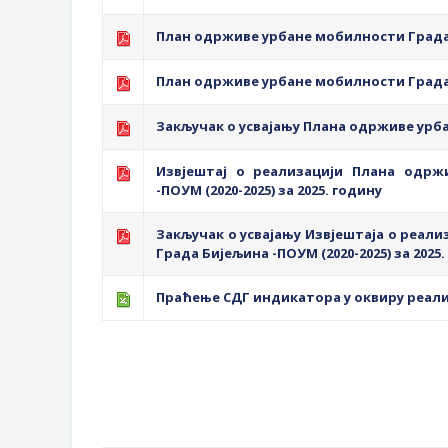
План одрживе урбане мобилности Града
План одрживе урбане мобилности Града 
Закључак о усвајању Плана одрживе урб
Извјештај о реализацији Плана одрж
-ПОУМ (2020-2025) за 2025. годину
Закључак о усвајању Извјештаја о реал
Града Бијељина -ПОУМ (2020-2025) за 2025
Праћење СДГ индикатора у оквиру реализ