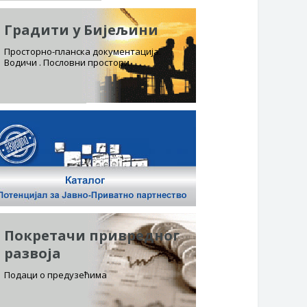
Градити у Бијељини
Просторно-планска документација.
Водичи . Пословни простори
Покретачи привредног
развоја
Подаци о предузећима