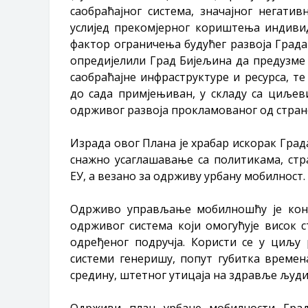
саобраћајног система, значајног негати
услијед прекомјерног кориштења индиви
фактор ограничења будућег развоја Града 
опредијелили Град Бијељина да предузме 
саобраћајне инфраструктуре и ресурса, т
до сада примјењиван, у складу са циљев
одрживог развоја прокламованог од стран
Израда овог Плана је храбар искорак Гра
снажно усаглашавање са политикама, ст
ЕУ, а везано за одрживу урбану мобилност.
Одрживо управљање мобилношћу је конц
одрживог система који омогућује висок с
одређеног подручја. Користи се у циљу
системи генеришу, попут губитка времен
средину, штетног утицаја на здравље људ
Одрживи план урбане мобилности Град