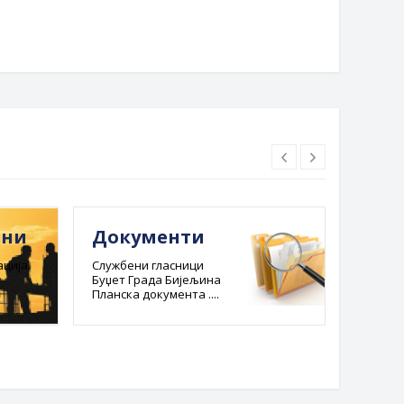
ини
Документи
Е-ре
адм
ција.
Службени гласници
Буџет Града Бијељина
пост
Планска документа ....