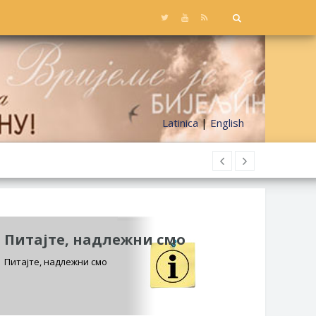
Latinica
|
English
Питајте, надлежни смо
Питајте, надлежни смо