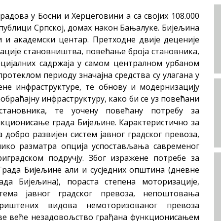
градова у Босни и Херцеговини а са својих 108.000
епублици Српској, домах након Бањалуке. Бијељина
и и академски центар. Претходне двије деценије
ације становништва, повећање броја становника,
рцијалних садржаја у самом централном урбаном
протеклом периоду значајна средства су улагана у
не инфраструктуре, те обнову и модернизацију
обраћајну инфраструктуру, како би се уз повећани
становника, те уочену повећану потребу за
кционисање града Бијељине. Карактеристично за
 добро развијен систем јавног градског превоза,
лико разматра опција успостављања савременог
риградском подручју. Због изражене потребе за
Града Бијељине али и сусједних општина (дневне
да Бијељина), пораста степена моторизације,
тема јавног градског превоза, непоштовања
ориштених видова немоторизованог превоза
 све веће незадовољство грађана функционисањем