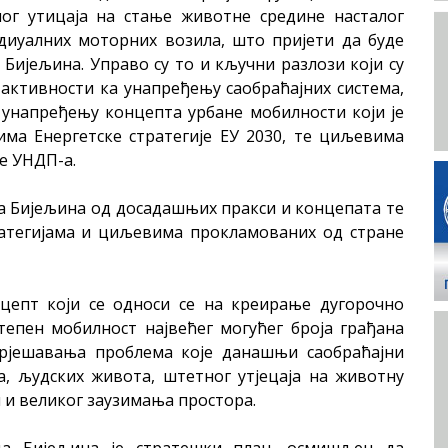
вног утицаја на стање животне средине насталог
диуалних моторних возила, што пријети да буде
Бијељина. Управо су то и кључни разлози који су
активности ка унапређењу саобраћајних система,
е унапређењу концепта урбане мобилности који је
има Енергетске стратегије ЕУ 2030, те циљевима
е УНДП-а.
да Бијељина од досадашњих пракси и концепата те
ратегијама и циљевима прокламованих од стране
епт који се односи се на креирање дугорочно
тепен мобилност највећег могућег броја грађана
 рјешавања проблема које данашњи саобраћајни
а, људских живота, штетног утјецаја на животну
и и великог заузимања простора.
а Бијељина је стратешки план, осмишљен да