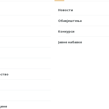
Новости
Обавјештења
Конкурси
Јавне набавке
рство
дине