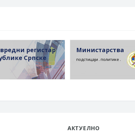
вредни регистар
Министарства
ублике Српске
подстицаји . политике .
АКТУЕЛНО