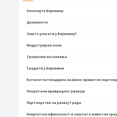
Упознајте Бијељину
Документи
Зашто улагати у Бијељину?
Индустријске зоне
Трошкови пословања
Градити у Бијељини
Каталог потенцијала за Јавно-приватно партне
Покретачи привредног развоја
Партнерство за развој Града
Енергетска ефикасност и заштита животне сре