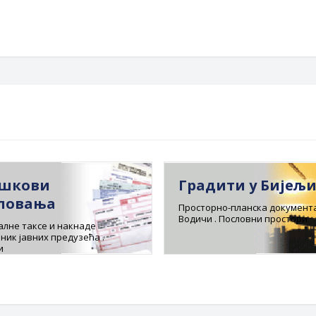
шкови
Градити у Бијељ
ловања
Просторно-планска документа
Водичи . Пословни простори
лне таксе и накнаде
ник јавних предузећа .
и