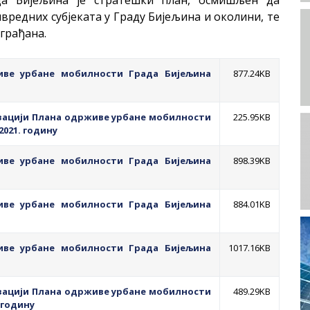
редних субјеката у Граду Бијељина и околини, те
 грађана.
иве урбане мобилности Града Бијељина
877.24KB
изацији Плана одрживе урбане мобилности
225.95KB
2021. годину
иве урбане мобилности Града Бијељина
898.39KB
иве урбане мобилности Града Бијељина
884.01KB
иве урбане мобилности Града Бијељина
1017.16KB
изацији Плана одрживе урбане мобилности
489.29KB
. годину