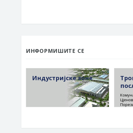
ИНФОРМИШИТЕ СЕ
Индустријске зоне
Тро
пос
Комуна
Цјенов
Порез