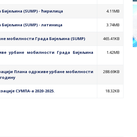
 Бијељина (SUMP) - ћирилица
4.11MB
Бијељина (SUMP) - латиница
3.74MB
ане мобилности Града Бијељина (SUMP)
465.41KB
иве урбане мобилности Града Бијељина
1.42MB
изацији Плана одрживе урбане мобилности
288.69KB
. годину
ације СУМПА-а 2020-2025.
18.32KB