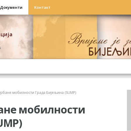
Документи
Контакт
ација
урбане мобилности Града Бијељина (SUMP)
ане мобилности
UMP)