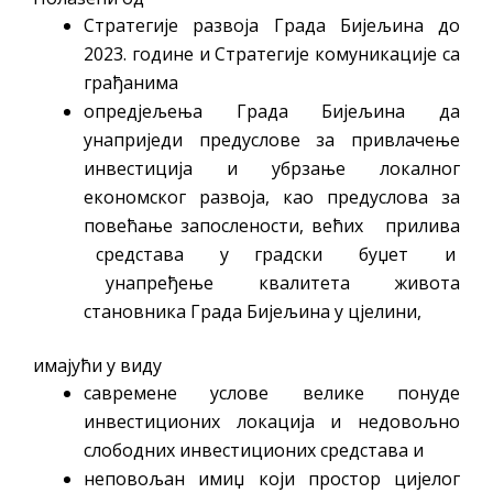
Стратегије развоја Града Бијељина до
2023. године и Стратегије комуникације са
грађанима
опредјељења Града Бијељина да
унаприједи предуслове за привлачење
инвестиција и убрзање локалног
економског развоја, као предуслова за
повећање запослености, већих прилива
средстава у градски буџет и
унапређење квалитета живота
становника Града Бијељина у цјелини,
имајући у виду
савремене услове велике понуде
инвестиционих локација и недовољно
слободних инвестиционих средстава и
неповољан имиџ који простор цијелог