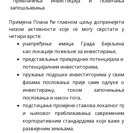
привлачења инвестиција и повећања
запошљавања.
Примјена Плана ће главном циљу допринијети
низом активности које се могу сврстати у
четири врсте:
унапређење имиџа Града Бијељина
као локације пожељне за инвестирање,
представљање привредних потенцијала и пог
потенцијалним инвеститорима,
пружање подршке инвеститорима у свим
фазама пословања: прије саме одлуке о
инвестирању, током започињања
пословања и након тога,
подстицање промјене ставова локалног привр
и њиховог приближавања савременим
корпоративним стандардима који важе у
развијеним земљама.