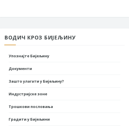
ВОДИЧ КРОЗ БИЈЕЉИНУ
Упознајте Бијељину
Документи
Зашто улагати у Бијељину?
Индустријске зоне
Трошкови пословања
Градити у Бијељини