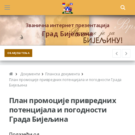
Званична интернет презентација
Град Бијељина
ОБАВЈЕШТЕЊА
Документи
Планска документа
План промоције привредних потенцијала и погодности Града
Бијељина
План промоције привредних
потенцијала и погодности
Града Бијељина
Полазећи од