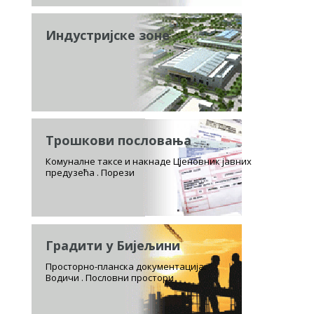
Индустријске зоне
Трошкови пословања
Комуналне таксе и накнаде Цјеновник јавних
предузећа . Порези
Градити у Бијељини
Просторно-планска документација.
Водичи . Пословни простори