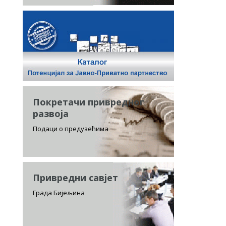
Покретачи привредног
развоја
Подаци о предузећима
Привредни савјет
Града Бијељина