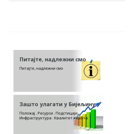
Питајте, надлежни смо
Питајте, надлежни смо
Зашто улагати у Бијељину
Положај . Ресурси . Подстицаји
Инфраструктура . Квалитет живота