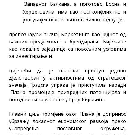
Западног Балкана, а поготово Босна и
Херцеговина, има као постконфликтно и
још увијек недовољно стабилно подручје,
препознајући значај маркетинга као једног од
важних предуслова за брендирање Бијељине
као локалне заједнице са повољним условима
за инвестирање и
цијенећи да је плански приступ једино
дјелотворан у активностима од стратешког
значаја, Градска управа је приступила изради
Плана промоције привредних потенцијала и
погодности за улагање у Град Бијељина.
Главни циљ примјене овог Плана је допринос
убрзању локалног економског развоја преко
унапређења пословног окружења,