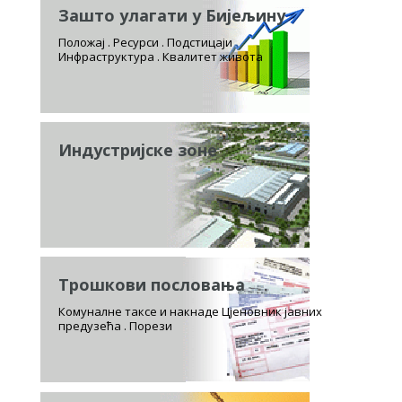
Зашто улагати у Бијељину
Положај . Ресурси . Подстицаји
Инфраструктура . Квалитет живота
Индустријске зоне
Трошкови пословања
Комуналне таксе и накнаде Цјеновник јавних
предузећа . Порези