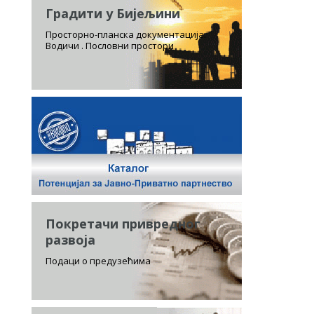
Градити у Бијељини
Просторно-планска документација.
Водичи . Пословни простори
Покретачи привредног
развоја
Подаци о предузећима