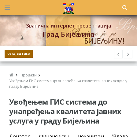
Званична интернет презентација
Град Бијељина
ОБАВЈЕШТЕЊА
Пројекти
Увођењем ГИС система до унапређења квалитета јавних услуга у
граду Бијељина
Увођењем ГИС система до
унапређења квалитета јавних
услуга у граду Бијељина
Донатор: Финансијски механизам (Влада