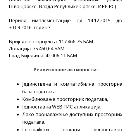
Швајцарске, Влада Републике Српске, ИРБ РС)
Период имплементације: од 14.12.2015. до
30.09.2016. године
Вриједност пројекта: 117.466,75 БАМ
Донација: 75.460,64 БАМ
Град Бијељина: 42.006,11 БАM
Реализоване активности:
Јединствена и компатибилна просторна
база података,
Комбиновање просторних података,
Једноставна WEB ГИС апликација,
Лако проналажење доступних просторних
података,
Географски подаци једноставнo