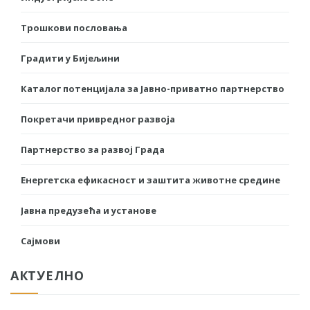
Трошкови пословања
Градити у Бијељини
Каталог потенцијала за Јавно-приватно партнерство
Покретачи привредног развоја
Партнерство за развој Града
Енергетска ефикасност и заштита животне средине
Јавна предузећа и установе
Сајмови
АКТУЕЛНО