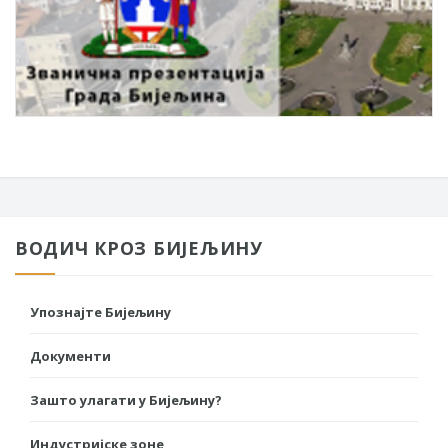
ВОДИЧ КРОЗ БИЈЕЉИНУ
Упознајте Бијељину
Документи
Зашто улагати у Бијељину?
Индустријске зоне