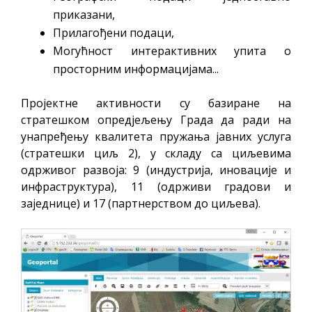
приказани,
Прилагођени подаци,
Могућност интерактивних упита о
просторним информацијама...
Пројектне активности су базиране на
стратешком опредјељењу Града да ради на
унапређењу квалитета пружања јавних услуга
(стратешки циљ 2), у складу са циљевима
одрживог развоја: 9 (индустрија, иновације и
инфраструктура), 11 (одрживи градови и
заједнице) и 17 (партнерством до циљева).