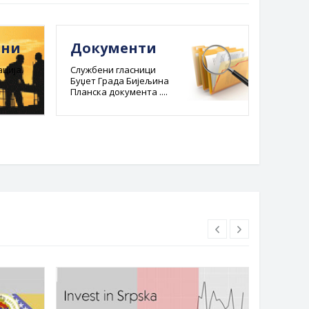
ини
Документи
Е-ре
адм
ција.
Службени гласници
Буџет Града Бијељина
пост
Планска документа ....