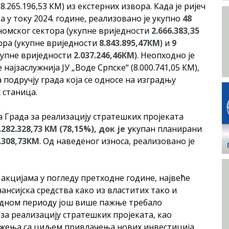
8.265.196,53 КМ) из екстерних извора. Када је ријеч
 у току 2024. године, реализовано је укупно
4
8
номског сектора (укупне вриједности
2.
666
.
383
,
35
ора (укупне вриједности
8.843.895,47КМ
) и
9
купне вриједности
2.
0
37.
246
,
46
КМ
). Неопходно је
најзаслужнијa ЈУ „Воде Српске“ (8.000.741,05 КМ),
 подручју града која се односе на изградњу
 станица.
та Града за реализацију стратешких пројеката
.
282
.
328
,
73
КМ (
78
,
15
%)
, док је у
купан планирани
6.308,73КМ
. Од наведеног износа, реализовано је
 акцијама у погледу претходне године, највеће
ансијска средства како из властитих тако и
редном периоду још више пажње требало
а реализацију стратешких пројеката, као
жења са циљем привлачења нових инвестиција.