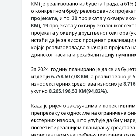
КМ) је реализовано из буџета Града, а 61% (
о конкретном броју реализованих пројеката
пројеката
, и то:
2
0
пројеката у оквиру еко
KM
),
19
пројеката у оквиру еколошког сект
пројекатa у оквиру друштвеног сектора (у
истаћи да je за висок проценат реализације 
којaje реализовалaдва значајна пројекта на
дринског насипа и рехабилитацију пумпних
За 2024. годину планирано је да се из буџе
издвоји
6
.
758
.
607
,
0
8 КМ
, а реализовано је
5
износ екстерних средстава износио је
8.71
укупно
8.265.196,53 КМ(
94
,
82
%).
Када је ријеч о закључцима и корективним
препреке су се односиле на ограничена фин
екстерних извора, што упућује да би у на
посветитиреалнијем планирању средстава з
иконстантном унапређењу пословног окру