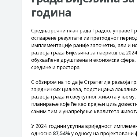
година
Средњорочни план рада Градске управе Град
остварене резултате из претходног периода
имплементације раније започетих, али и но
развоја града Бијељина за паериод од 2024
обухваћене друштвена и економска сфера,
средине и простора.
С обзиром на то да је Стратегија развоја 
заједничких циљева, подстицања локалних 
развоја града и свеукупног живота у њему
планирање које ће као крајњи циљ довести
самим тим и унапређење квалитета живота 
У 2024. години укупна вриједност имплеме
односно
8
7
,
54
%
у односу на пројектовани ф