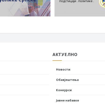
подстицаји . политике .
АКТУЕЛНО
Новости
Обавјештења
Конкурси
Јавне набавке