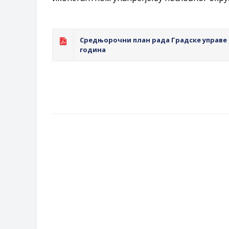
Средњорочни план рада Градске управе гр
година