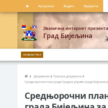
Актуелно
Водич
Пројекти
Званична интернет презент
Град Бијељина
ОБАВЈЕШТЕЊА
Документи
Планска документа
Средњорочни план рада Градске управе града Бијељина 
Средњорочни план
града Бијељина за 