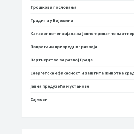
Трошкови пословања
Градити у Бијељини
Каталог потенцијала за Јавно-приватно партне
Покретачи привредног развоја
Партнерство за развој Града
Енергетска ефикасност и заштита животне сре
Јавна предузећа и установе
Сајмови