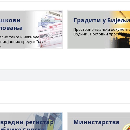
шкови
Градити у Бијељ
ловања
Просторно-планска документа
Водичи . Пословни простори
лне таксе и накнаде
ник јавних предузећа .
и
вредни регистар
Министарства
ублике Српске