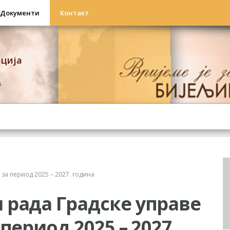
Документи
Контакт
ација
за период 2025 – 2027. година
 рада Градске управе
период 2025 – 2027.