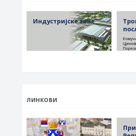
Индустријске зоне
Тро
пос
Комуна
Цјенов
Порез
ЛИНКОВИ
При
Реп