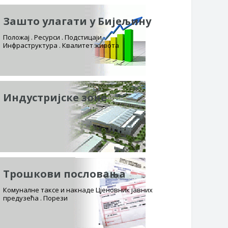
Зашто улагати у Бијељину
Положај . Ресурси . Подстицаји
Инфраструктура . Квалитет живота
Индустријске зоне
Трошкови пословања
Комуналне таксе и накнаде Цјеновник јавних
предузећа . Порези