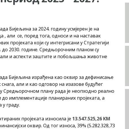
а Бијељина за 2024. годину усмјерен је на
 , али се, поред тога, односи и на наставак
вих пројеката који су интегрисани у Стратегији
. до 2030. године. Средњорочним планом су
 али и аспекти заштите и побољшања животне
града Бијељина израђена као оквир за дефинисање
снага, али и као одговор на изазове будућег
, у Средњорочном плану рада је неопходно реално
 до имплементације планираних пројеката, а
у граду.
нтираних пројеката износила је
1
3.547
.5
25
,
26
КМ
инансијски оквир. Од тог износа, 39% (5.282.328,73