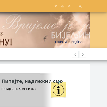
Latinica
|
English
Питајте, надлежни смо
Питајте, надлежни смо