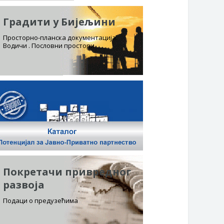
Градити у Бијељини
Просторно-планска документација.
Водичи . Пословни простори
Покретачи привредног
развоја
Подаци о предузећима