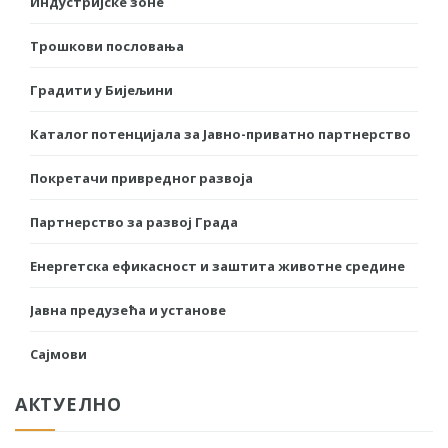
Индустријске зоне
Трошкови пословања
Градити у Бијељини
Каталог потенцијала за Јавно-приватно партнерство
Покретачи привредног развоја
Партнерство за развој Града
Енергетска ефикасност и заштита животне средине
Јавна предузећа и установе
Сајмови
АКТУЕЛНО