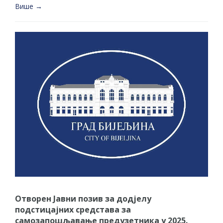
Више →
Отворен Јавни позив за додјелу
подстицајних средстава за
самозапошљавање предузетника у 2025.