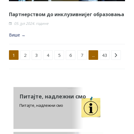
Партнерством до инклузивнијег образовања
05. јул 2024. године
Више →
Strana 1 od 43
1
2
3
4
5
6
7
...
43
Питајте, надлежни смо
Питајте, надлежни смо