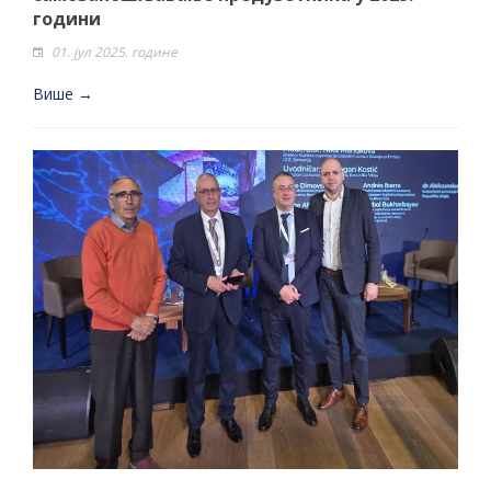
години
01. јул 2025. године
Више →