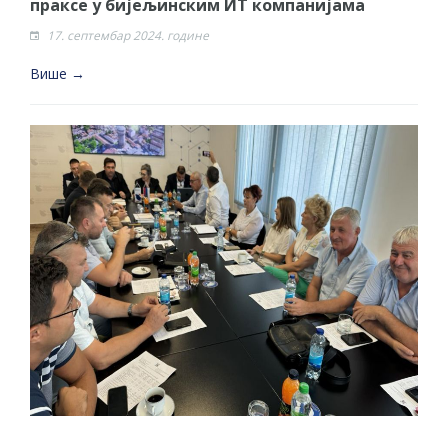
праксе у бијељинским ИТ компанијама
17. септембар 2024. године
Више →