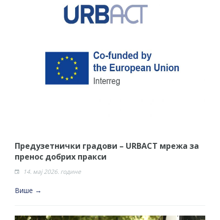
Предузетнички градови – URBACT мрежа за
пренос добрих пракси
14. мај 2026. године
Више →