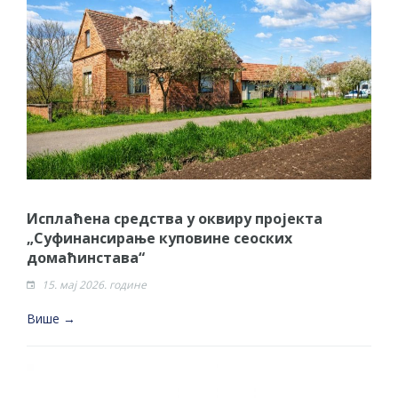
Исплаћена средства у оквиру пројекта
„Суфинансирање куповине сеоских
домаћинстава“
15. мај 2026. године
Више →