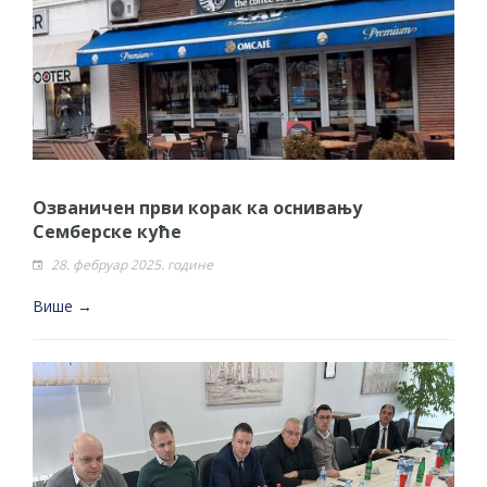
Озваничен први корак ка оснивању
Семберске куће
28. фебруар 2025. године
Више →