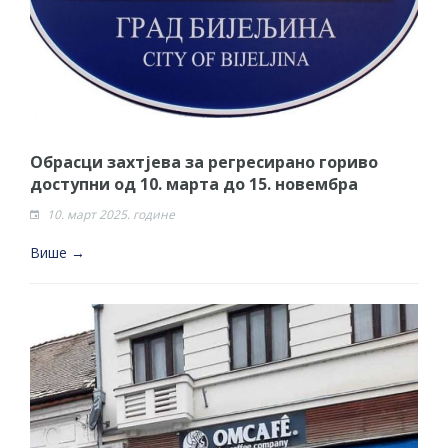
Обрасци захтјева за регресирано гориво
доступни од 10. марта до 15. новембра
10. март 2025. године
Више →