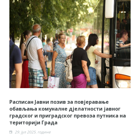
Расписан Jавни позив за повјеравање
обављања комуналне дјелатности јавног
градског и приградског превоза путника на
територији Града
29. јул 2025. године