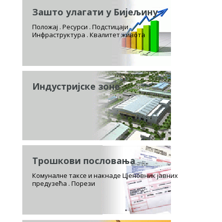
Зашто улагати у Бијељину
Положај . Ресурси . Подстицаји
Инфраструктура . Квалитет живота
Индустријске зоне
Трошкови пословања
Комуналне таксе и накнаде Цјеновник јавних
предузећа . Порези