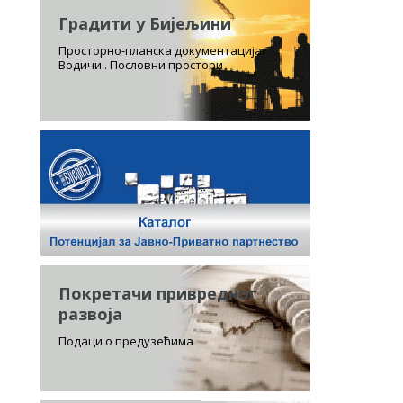
Градити у Бијељини
Просторно-планска документација.
Водичи . Пословни простори
Покретачи привредног
развоја
Подаци о предузећима