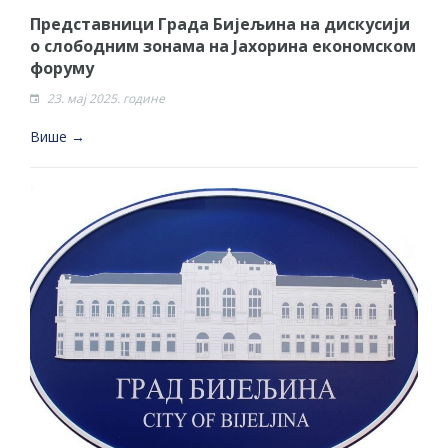
Представници Града Бијељина на дискусији
о слободним зонама на Јахорина економском
форуму
23. мај 2025. године
Више →