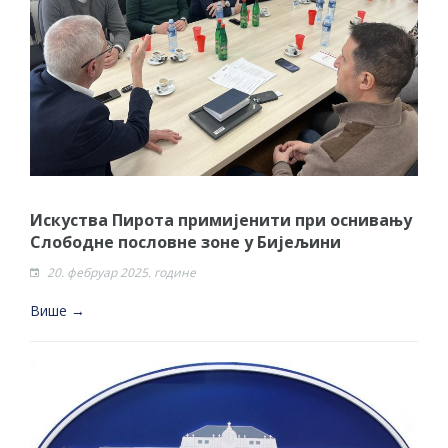
Искуства Пирота примијенити при оснивању
Слободне пословне зоне у Бијељини
20. фебруар 2025. године
Више →