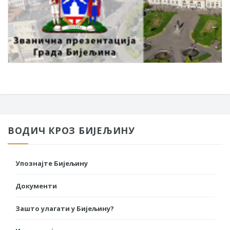
ВОДИЧ КРОЗ БИЈЕЉИНУ
Упознајте Бијељину
Документи
Зашто улагати у Бијељину?