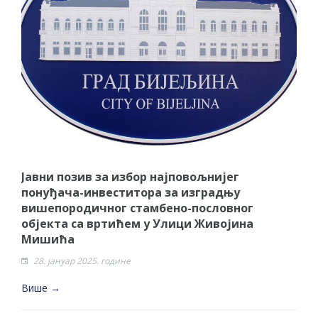
Јавни позив за избор најповољнијег
понуђача-инвеститора за изградњу
вишепородичног стамбено-пословног
објекта са вртићем у Улици Живојина
Мишића
28. јануар 2025. године
Више →