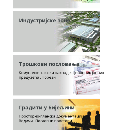
Индустријске зоне
Трошкови пословања
Комуналне таксе и накнаде Цјеновник јавних
предузећа . Порези
Градити у Бијељини
Просторно-планска документација.
Водичи . Пословни простори