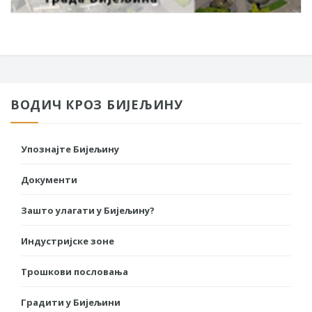
ВОДИЧ КРОЗ БИЈЕЉИНУ
Упознајте Бијељину
Документи
Зашто улагати у Бијељину?
Индустријске зоне
Трошкови пословања
Градити у Бијељини