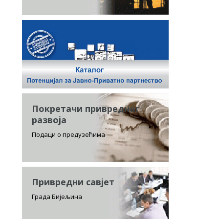
Покретачи привредног
развоја
Подаци о предузећима
Привредни савјет
Града Бијељина