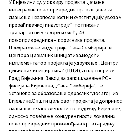
У Бијељини су, у оквиру пројекта „Јачање
интегралне пољопривредне производње за
смањење незапослености и супституцију увоза у
прерађивачкој индустрији”, потписани
трипартитни уговори између 43
пољопривредника – корисника пројекта,
Прехрамбене индустрије “Сава Семберија“ и
Центара цивилних иницјатива.Водећи
имплементатор пројекта је удружење „Центри
цивилних иницијатива“ (ЦЦИ), а партнери су
Град Бијељина, Завод за запошљавање РС -
филијала Бијељина, „Сава Семберија“, те
Установа за образовање одраслих “Доситеј” из
Бијељине.Општи циљ овог пројекта је допринос
смањењу незапослености на подручју Бијељине,
односно повећање конкурентности локалних
пољопривредних произвођача кроз сарадњу