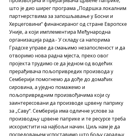
произвођача и прерађивача црвене паприке,
што је дио ширег програма „Подршка локалним
партнерствима за запошљавање у Босни и
Херцеговини“ финансираног од стране Европске
Уније, а који имплементира Међународна
организација рада.- У складу са напорима
Градске управе да смањимо незапосленост и да
отворимо нова радна мјеста, преко овог
пројекта трудимо се да једном од водећих
прерађивача пољопривредих производа у
Семберији помогнемо да дође до домаћих
сировина, а уједно помажемо и
пољопривредним произвођачима који су
заинтересовани да производе црвену паприку
за „Саву“. Семберија има одличне услове за
производњу црвене паприке и те ресурсе треба
искористити на најбољи начин. Циљ нам је да
посредовањем успоставимо што бољу сарадњу