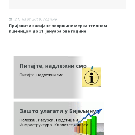
21. март 2018. године
Пријавити засијане површине меркантилном
Р
пшеницом до 31. јануара ове године
Питајте, надлежни смо
Питајте, надлежни смо
Зашто улагати у Бијељину
Положај . Ресурси . Подстицаји
Инфраструктура . Квалитет живота