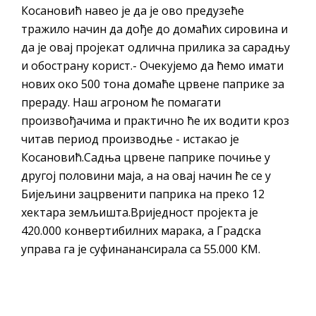
Косановић навео је да је ово предузеће
тражило начин да дође до домаћих сировина и
да је овај пројекат одлична прилика за сарадњу
и обострану корист.- Очекујемо да ћемо имати
нових око 500 тона домаће црвене паприке за
прераду. Наш агроном ће помагати
произвођачима и практично ће их водити кроз
читав период производње - истакао је
Косановић.Садња црвене паприке почиње у
другој половини маја, а на овај начин ће се у
Бијељини зацрвенити паприка на преко 12
хектара земљишта.Вриједност пројекта је
420.000 конвертибилних марака, а Градска
управа га је суфинанансирала са 55.000 КМ.