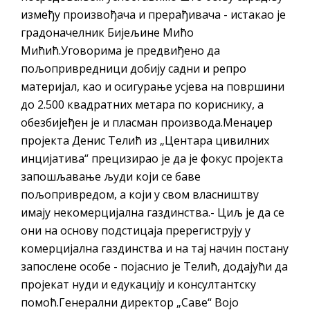
између произвођача и прерађивача - истакао је
градоначелник Бијељине Мићо
Мићић.Уговорима је предвиђено да
пољопривредници добију садни и репро
материјал, као и осигурање усјева на површини
до 2.500 квадратних метара по кориснику, а
обезбијеђен је и пласман производа.Менаџер
пројекта Денис Телић из „Центара цивилних
инцијатива“ прецизирао је да је фокус пројекта
запошљавање људи који се баве
пољопривредом, а који у свом власништву
имају некомерцијална газдинства.- Циљ је да се
они на основу подстицаја пререгиструју у
комерцијална газдинства и на тај начин постану
запослене особе - појаснио је Телић, додајући да
пројекат нуди и едукацију и консултантску
помоћ.Генерални директор „Саве“ Војо