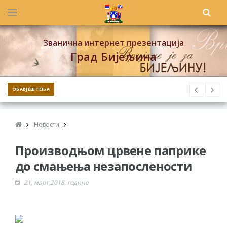
Званична интернет презентација
Град Бијељина
ОБАВЈЕШТЕЊА
Новости
Производњом црвене паприке
до смањења незапослености
21. март 2018. године