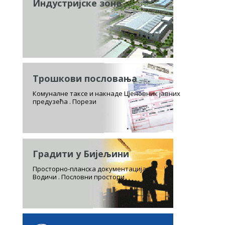
Индустријске зоне
Трошкови пословања
Комуналне таксе и накнаде Цјеновник јавних
предузећа . Порези
Градити у Бијељини
Просторно-планска документација.
Водичи . Пословни простори