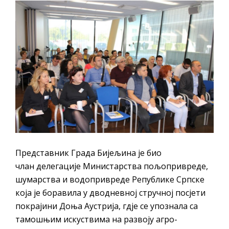
​Представник Града Бијељина је био
члан делегације Министарства пољопривреде,
шумарства и водопривреде Републике Српске
која је боравила у дводневној стручној посјети
покрајини Доња Аустрија, гдје се упознала са
тамошњим искуствима на развоју агро-