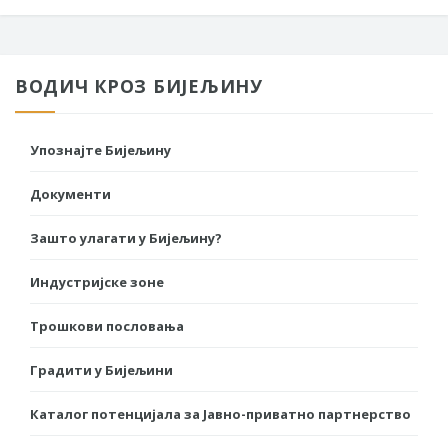
ВОДИЧ КРОЗ БИЈЕЉИНУ
Упознајте Бијељину
Документи
Зашто улагати у Бијељину?
Индустријске зоне
Трошкови пословања
Градити у Бијељини
Каталог потенцијала за Јавно-приватно партнерство