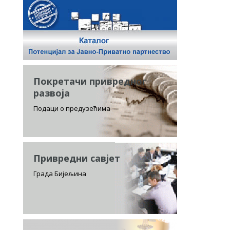
Покретачи привредног
развоја
Подаци о предузећима
Привредни савјет
Града Бијељина