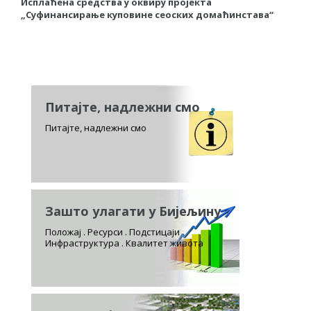
Исплаћена средства у оквиру пројекта
П
„Суфинансирање куповине сеоских домаћинстава“
д
Питајте, надлежни смо
Питајте, надлежни смо
Зашто улагати у Бијељину
Положај . Ресурси . Подстицаји
Инфраструктура . Квалитет живота