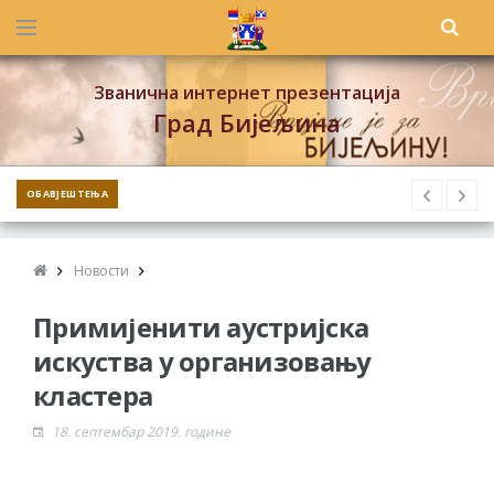
Званична интернет презентација
Град Бијељина
ОБАВЈЕШТЕЊА
Новости
Примијенити аустријска
искуства у организовању
кластера
18. септембар 2019. године