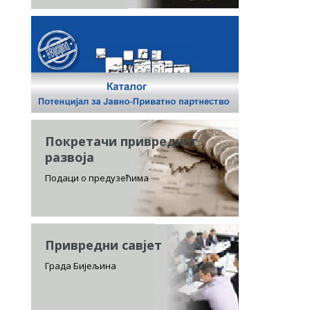
Покретачи привредног
развоја
Подаци о предузећима
Привредни савјет
Града Бијељина