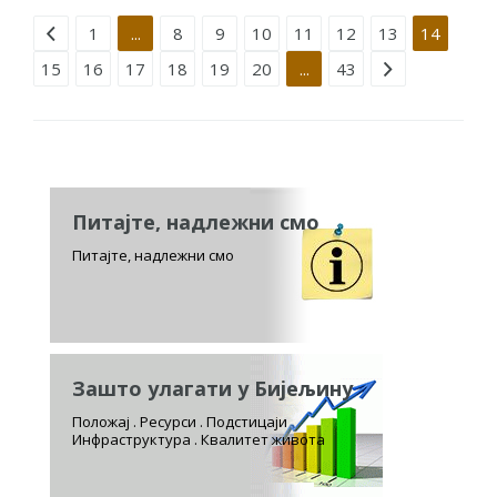
Strana 14 od 43
1
...
8
9
10
11
12
13
14
15
16
17
18
19
20
...
43
Питајте, надлежни смо
Питајте, надлежни смо
Зашто улагати у Бијељину
Положај . Ресурси . Подстицаји
Инфраструктура . Квалитет живота