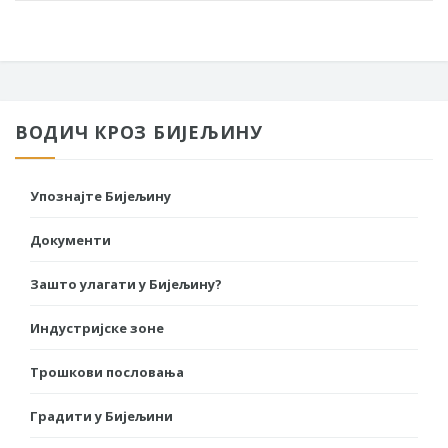
ВОДИЧ КРОЗ БИЈЕЉИНУ
Упознајте Бијељину
Документи
Зашто улагати у Бијељину?
Индустријске зоне
Трошкови пословања
Градити у Бијељини