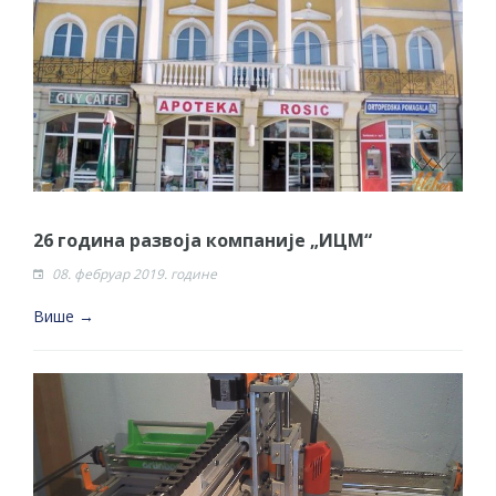
26 година развоја компаније „ИЦМ“
08. фебруар 2019. године
Више →