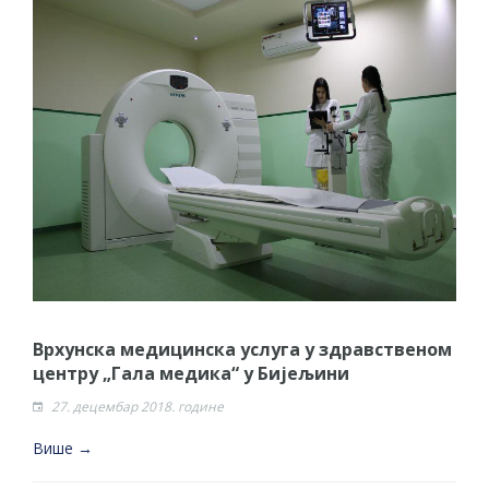
Врхунска медицинска услуга у здравственом
центру „Гала медика“ у Бијељини
27. децембар 2018. године
Више →