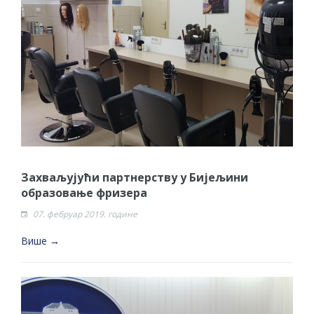
Захваљујући партнерству у Бијељини
образовање фризера
07. фебруар 2019. године
Више →