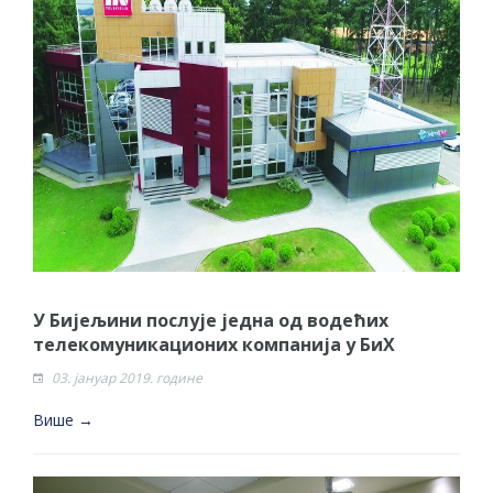
У Бијељини послује једна од водећих
телекомуникационих компанија у БиХ
03. јануар 2019. године
Више →