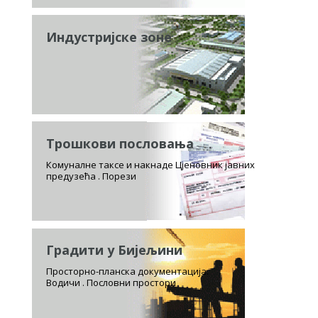
Индустријске зоне
Трошкови пословања
Комуналне таксе и накнаде Цјеновник јавних
предузећа . Порези
Градити у Бијељини
Просторно-планска документација.
Водичи . Пословни простори