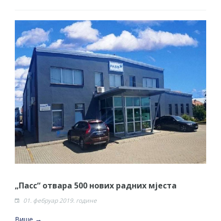
„Пасс“ отвара 500 нових радних мјеста
01. фебруар 2019. године
Више →