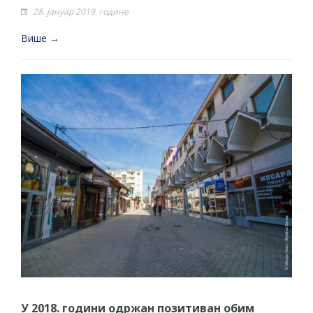
28. јануар 2019. године
Више →
У 2018. години oдржан позитиван обим