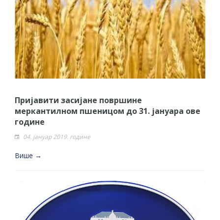
Пријавити засијане површине
меркантилном пшеницом до 31. јануара ове
године
04. јануар 2019. године
Више →