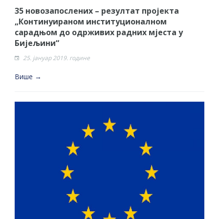
35 новозапослених – резултат пројекта
„Континуираном институционалном
сарадњом до одрживих радних мјеста у
Бијељини“
25. јануар 2019. године
Више →