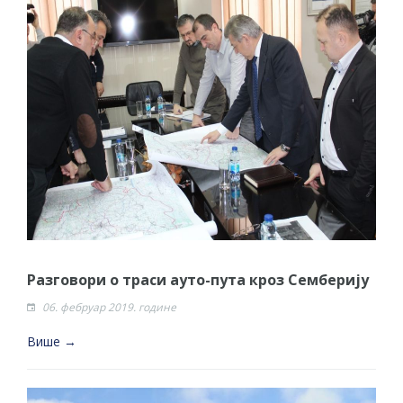
Разговори о траси ауто-пута кроз Семберију
06. фебруар 2019. године
Више →