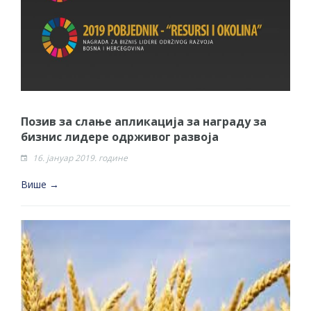
Позив за слање апликација за награду за
бизнис лидере одрживог развоја
16. јануар 2019. године
Више →