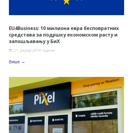
EU4Business: 10 милиона евра бесповратних
средстава за подршку економском расту и
запошљавању у БиХ
21. јануар 2019. године
Више →