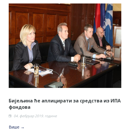
Бијељина ће аплицирати за средства из ИПА
фондова
04. фебруар 2019. године
Више →