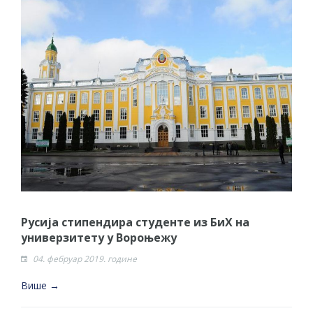
Русија стипендира студенте из БиХ на
универзитету у Вороњежу
04. фебруар 2019. године
Више →