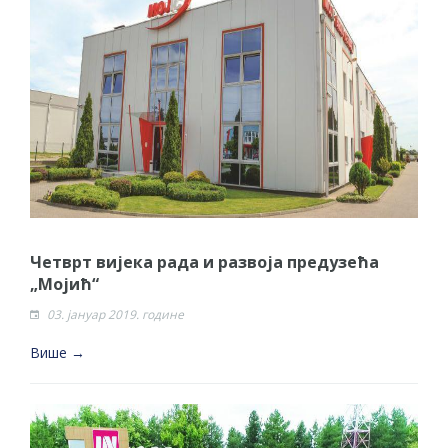
Четврт вијека рада и развоја предузећа
„Мојић“
03. јануар 2019. године
Више →