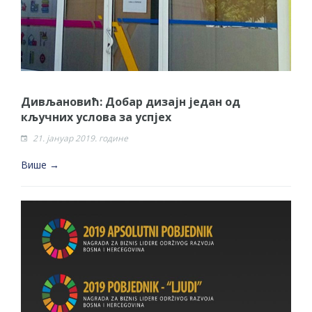
Дивљановић: Добар дизајн један од
кључних услова за успјех
21. јануар 2019. године
Више →