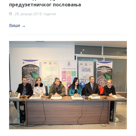
предузетничког пословања
28. јануар 2019. године
Више →