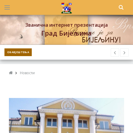
Званична интернет презентација
Град Бијељина
ОБАВЈЕШТЕЊА
Новости