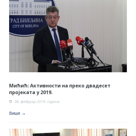
Мићић: Активности на преко двадесет
пројеката у 2019.
06. фебруар 2019. године
Више →