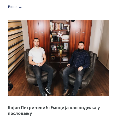
Више →
Бојан Петричевић: Емоција као водиља у
пословању