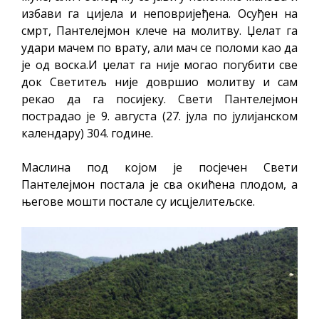
избави га цијела и неповријеђена. Осуђен на
смрт, Пантелејмон клече на молитву. Џелат га
удари мачем по врату, али мач се поломи као да
је од воска.И џелат га није могао погубити све
док Светитељ није довршио молитву и сам
рекао да га посијеку. Свети Пантелејмон
пострадао је 9. августа (27. јула по јулијанском
календару) 304. године.
Маслина под којом је посјечен Свети
Пантелејмон постала је сва окићена плодом, а
његове мошти постале су исцјелитељске.​