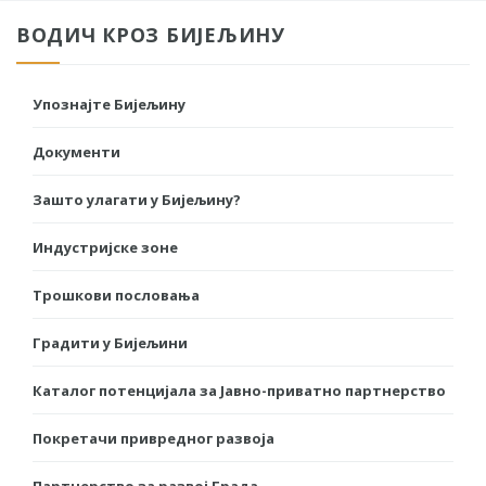
ВОДИЧ КРОЗ БИЈЕЉИНУ
Упознајте Бијељину
Документи
Зашто улагати у Бијељину?
Индустријске зоне
Трошкови пословања
Градити у Бијељини
Каталог потенцијала за Јавно-приватно партнерство
Покретачи привредног развоја