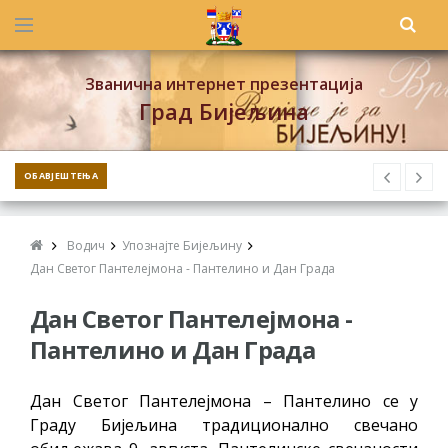
Званична интернет презентација
Град Бијељина
ОБАВЈЕШТЕЊА
Водич
Упознајте Бијељину
Дан Светог Пантелејмона - Пантелино и Дан Града
Дан Светог Пантелејмона -
Пантелино и Дан Града
Дан Светог Пантелејмона – Пантелино се у
Граду Бијељина традиционално свечано