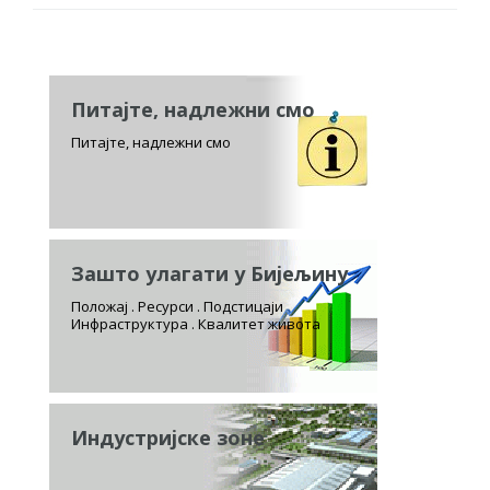
Питајте, надлежни смо
Питајте, надлежни смо
Зашто улагати у Бијељину
Положај . Ресурси . Подстицаји
Инфраструктура . Квалитет живота
Индустријске зоне