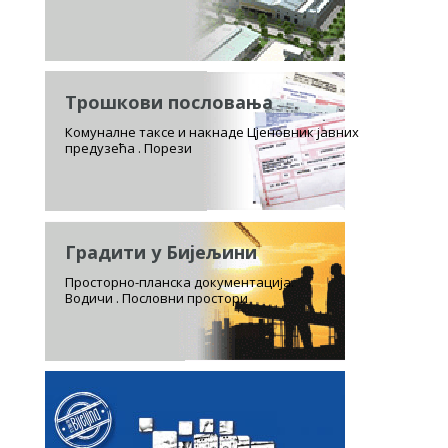
Трошкови пословања
Комуналне таксе и накнаде Цјеновник јавних
предузећа . Порези
Градити у Бијељини
Просторно-планска документација.
Водичи . Пословни простори