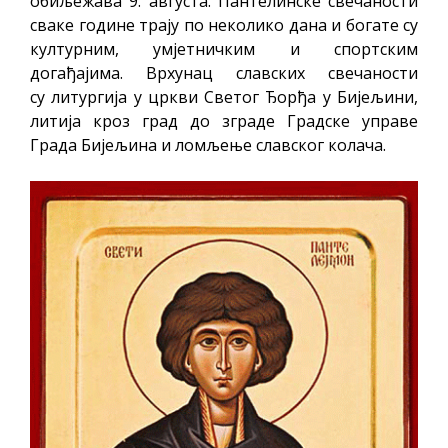
обиљежава 9. августа. Пантелинске свечаности
сваке године трају по неколико дана и богате су
културним, умјетничким и спортским
догађајима. Врхунац славских свечаности
су литургија у цркви Светог Ђорђа у Бијељини,
литија кроз град до зграде Градске управе
Града Бијељина и ломљење славског колача.