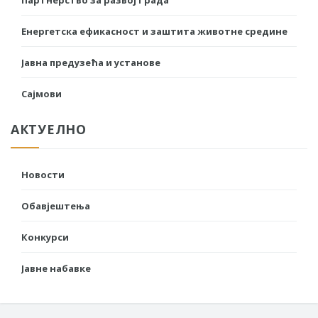
Партнерство за развој Града
Енергетска ефикасност и заштита животне средине
Јавна предузећа и установе
Сајмови
АКТУЕЛНО
Новости
Обавјештења
Конкурси
Јавне набавке