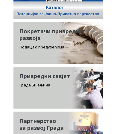
Покретачи привредног
развоја
Подаци о предузећима
Привредни савјет
Града Бијељина
Партнерство
за развој Града