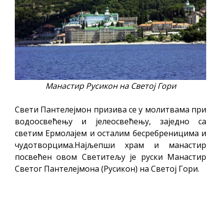
Манастир Русикон на Светој Гори
Свети Пантелејмон призива се у молитвама при
водоосвећењу и јелеосвећењу, заједно са
светим Ермолајем и осталим бесребреницима и
чудотворцима.Најљепши храм и манастир
посвећен овом Светитељу је руски Манастир
Светог Пантелејмона (Русикон) на Светој Гори.