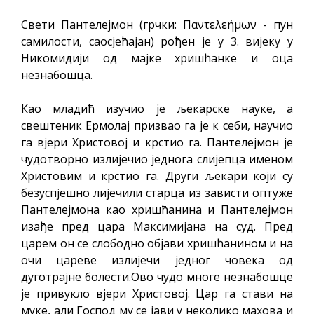
Свети Пантелејмон (грчки: Παντελεήμων - пун
самилости, саосјећајан) рођен је у 3. вијеку у
Никомидији од мајке хришћанке и оца
незнабошца.
Као младић изучио је љекарске науке, а
свештеник Ермолај призвао га је к себи, научио
га вјери Христовој и крстио га. Пантелејмон је
чудотворно излијечио једнога слијепца именом
Христовим и крстио га. Други љекари који су
безуспјешно лијечили старца из зависти оптуже
Пантелејмона као хришћанина и Пантелејмон
изађе пред цара Максимијана на суд. Пред
царем он се слободно објави хришћанином и на
очи цареве излијечи једног човека од
дуготрајне болести.Ово чудо многе незнабошце
је привукло вјери Христовој. Цар га стави на
муке, али Господ му се јави у неколико махова и