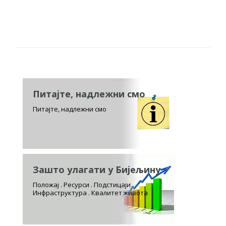
Питајте, надлежни смо
Питајте, надлежни смо
Зашто улагати у Бијељину
Положај . Ресурси . Подстицаји
Инфраструктура . Квалитет живота