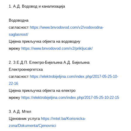
1. А.Д. Водовод и канализација
Водоводна
сагласност
https://www.bnvodovod.com/v2/vodovodna-
saglasnost/
Цијена прикључка објекта на водоводну
мрежу
https://www.bnvodovod.com/v2/prikljucak/
2. З.Е.Д.П. Електро-Бијељина А.Д. Бијељина
Електроенергетска
сагласност
https://elektrobijeljina.com/index.php/2017-05-25-10-
22-16
Цијена прикључка објекта на електро
мрежу
https://elektrobijeljina.com/index.php/2017-05-25-10-22-15
3. А.Д. Мтел
Цјеновник услуга
https://mtel.ba/Korisnicka-
zona/Dokumenta/Cjenovnici