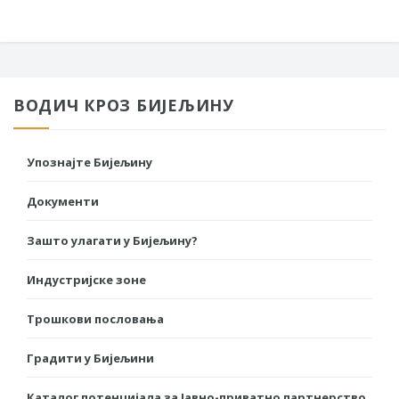
ВОДИЧ КРОЗ БИЈЕЉИНУ
Упознајте Бијељину
Документи
Зашто улагати у Бијељину?
Индустријске зоне
Трошкови пословања
Градити у Бијељини
Каталог потенцијала за Јавно-приватно партнерство