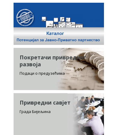
Покретачи привредног
развоја
Подаци о предузећима
Привредни савјет
Града Бијељина