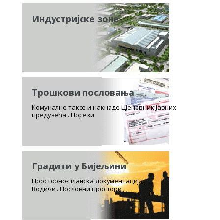
Индустријске зоне
Трошкови пословања
Комуналне таксе и накнаде Цјеновник јавних
предузећа . Порези
Градити у Бијељини
Просторно-планска документација.
Водичи . Пословни простори