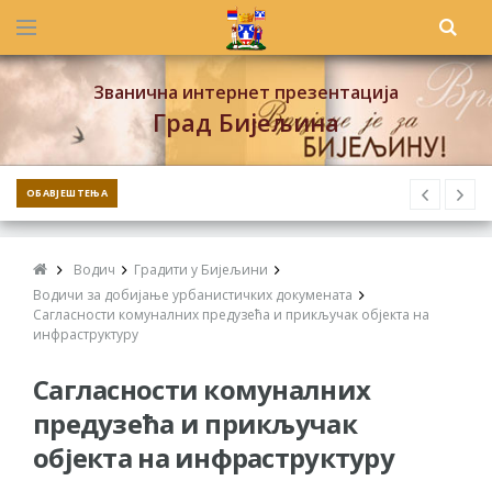
Званична интернет презентација
Град Бијељина
ОБАВЈЕШТЕЊА
Водич
Градити у Бијељини
Водичи за добијање урбанистичких докумената
Сагласности комуналних предузећа и прикључак објекта на
инфраструктуру
Сагласности комуналних
предузећа и прикључак
објекта на инфраструктуру