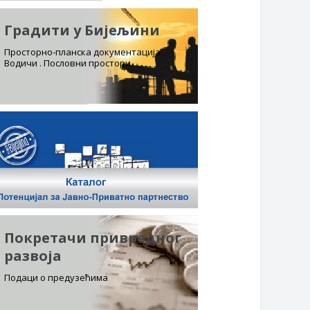
Градити у Бијељини
Просторно-планска документација.
Водичи . Пословни простори
Покретачи привредног
развоја
Подаци о предузећима