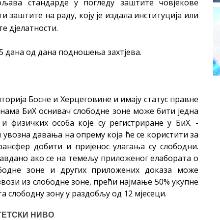
љава стандарде у погледу заштите човјекове
и заштите на раду, коју је издала институција или
те дјелатности.
15 дана од дана подношења захтјева.
торија Босне и Херцеговине и имају статус правне
онама БиХ оснивач слободне зоне може бити једна
 физичких особа које су регистриране у БиХ. -
 увозна давања на опрему која ће се користити за
рансфер добити и пријенос улагања су слободни.
авдано ако се на темељу приложеног елабората о
ободне зоне и других приложених доказа може
извози из слободне зоне, прећи најмање 50% укупне
а слободну зону у раздобљу од 12 мјесеци.
ТЕТСКИ НИВО