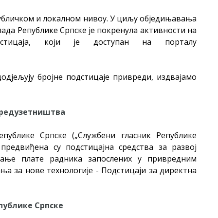
публичком и локалном нивоу. У циљу обједињавања
ада Републике Српске је покренула активности на
дстицаја, који је доступан на порталу
одјељују бројне подстицаје привреди, издвајамо
предузетништва
публике Српске („Службени гласник Републике
2) предвиђена су подстицајна средства за развој
ћање плате радника запослених у привредним
ања за нове технологије - Подстицаји за директна
публике Српске