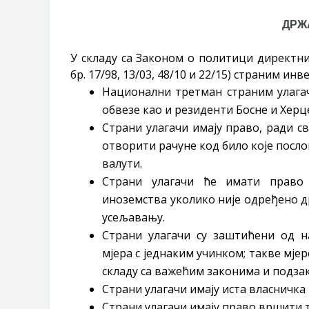
ДРЖ
У складу са Законом о политици директних
бр. 17/98, 13/03, 48/10 и 22/15) страним и
Национални третман страним улагач
обвезе као и резиденти Босне и Херц
Страни улагачи имају право, ради с
отворити рачуне код било које посл
валути.
Страни улагачи ће имати право
иноземства уколико није одређено д
усељавању.
Страни улагачи су заштићени од на
мјера с једнаким учинком; такве мјер
складу са важећим законима и подза
Страни улагачи имају иста власничка
Страни улагачи имају право вршити т