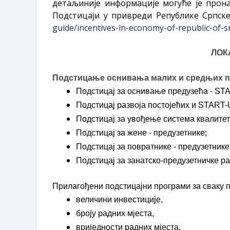
детаљиније информације могуће је прон
Подстицаји у привреди Републике Српск
guide/incentives-in-economy-of-republic-of-s
ЛОК
Подстицање оснивања малих и средњих п
Подстицај за оснивање предузећа - ST
Подстицај развоја постојећих и START-
Подстицај за увођење система квалитет
Подстицај за жене - предузетнике;
Подстицај за повратнике - предузетнике
Подстицај за занатско-предузетничке р
Прилагођени подстицајни програми за сваку п
величини инвестиције,
броју радних мјеста,
вриједности радних мјеста,