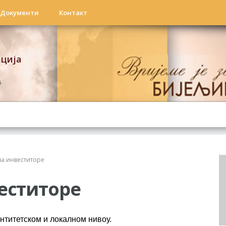
Документи
Контакт
ација
за инвеститоре
еститоре
ентитетском и локалном нивоу.