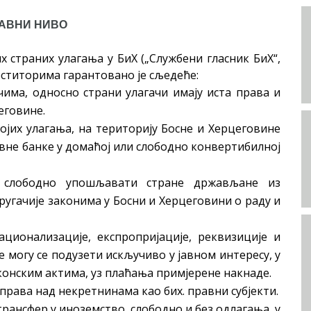
АВНИ НИВО
 страних улагања у БиХ („Службени гласник БиХ“,
нвеститорима гарантовано је сљедеће:
има, односно страни улагачи имају иста права и
еговине.
војих улагања, на територију Босне и Херцеговине
овне банке у домаћој или слободно конвертибилној
 слободно упошљавати стране држављане из
ругачије законима у Босни и Херцеговини о раду и
ционализације, експропријације, реквизиције и
е могу се подузети искључиво у јавном интересу, у
конским актима, уз плаћања примјерене накнаде.
 права над некретнинама као бих. правни субјекти.
рансфер у иноземство, слободно и без одлагања, у