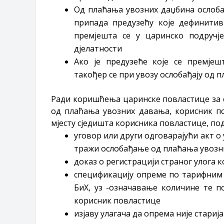
Од плаћања увозних даџбина ослобађ
припада предузећу које дефинитив
премјешта се у царинско подручј
дјелатности
Ако је предузеће које се премј
такођер се при увозу ослобађају од 
Ради коришћења царинске повластице за с
од плаћања увозних давања, корисник п
мјесту сједишта корисника повластице, по
уговор или други одговарајући акт о 
тражи ослобађање од плаћања увозн
доказ о регистрацији страног улога 
спецификацију опреме по тарифним
БиХ, уз -означавање количине те по
корисник повластице
изјаву улагача да опрема није старија