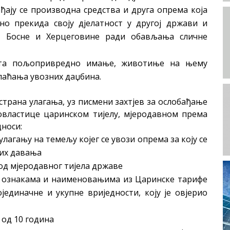
ају се производна средства и друга опрема која
но прекида своју дјелатност у другој држави и
е Босне и Херцеговине ради обављања сличне
ешта пољопривредно имање, животиње на њему
плаћања увозних даџбина.
трана улагања, уз писмени захтјев за ослобађање
овластице царинском тијелу, мјеродавном према
дноси:
улагању на темељу којег се увози опрема за коју се
их давања
код мјеродавног тијела државе
 ознакама и наименовањима из Царинске тарифе
јединачне и укупне вриједности, коју је овјерио
 од 10 година