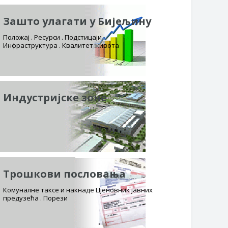
Зашто улагати у Бијељину
Положај . Ресурси . Подстицаји
Инфраструктура . Квалитет живота
Индустријске зоне
Трошкови пословања
Комуналне таксе и накнаде Цјеновник јавних
предузећа . Порези