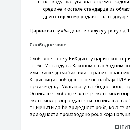
потврду да увозна опрема задово
средине и остале стандарде из област
друго тијело мјеродавно за подручје 
Царинска служба доноси одлуку у року од 
Слободне зоне
Слободне зоне у БиХ дио су царинског тери
особе. У складу са Законом о слободним з
или више домаћих или страних правних и
Корисници слободне зоне не плаћају ПДВ и
производњу. Улагања у слободне зоне, т
Оснивање слободне зоне је економски опр
економској оправданости оснивања сл
оцијенити да ће вриједност робе, која се 
вриједности произведене робе која напушт
ЕНТИ