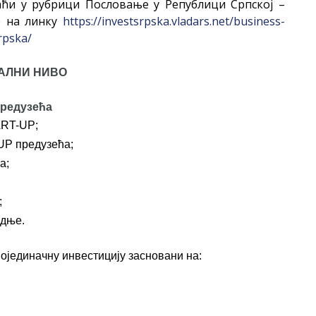
аћи у рубрици Пословање у Републици Српској –
е на линку
https://investsrpska.vladars.net/business-
rpska/
АЛНИ НИВО
редузећа
ART-UP;
UP предузећа;
а;
;
адње.
ојединачну инвестицију засновани на: