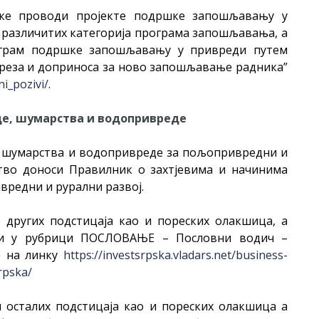
ке проводи пројекте подршке запошљавању у
 различитих категорија програма запошљавања, а
рограм подршке запошљавању у привреди путем
ореза и доприноса за ново запошљавање радника”
i_pozivi/
.
е, шумарства и водопривреде
 шумарства и водопривреде за пољопривредни и
ство доноси Правилник о захтјевима и начинима
вредни и рурални развој.
 других подстицаја као и пореских олакшица, а
ћи у рубрици ПОСЛОВАЊЕ – Пословни водич –
е на линку
https://investsrpska.vladars.net/business-
rpska/
 осталих подстицаја као и пореских олакшица а