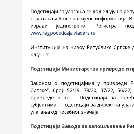
Подстицаји за улагања се додјељују на ре
података и боље размјене информација, Вл
изради јединственог Регистра по
www.regpodsticaja.vladars.rs
Институције на нивоу Републике Српске д
кључне:
Подстицаји Министарства привреде и 
Законом о подстицајима у привреди Ре
Српске“, број: 52/19, 78/20, 37/22, 56/2
привреде и то: - Подстицаји за пове
субјектима - Подстицаји за директна улаг
улагања од посебног значаја
Подстицаји Завода за запошљавање Ре