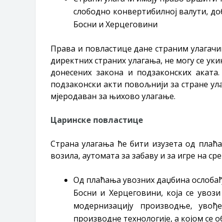
слободно конвертибилној валути, до
Босни и Херцеговини
Права и повластице дане страним улагачим
директних страних улагања, не могу се ук
донесених закона и подзаконских аката
подзаконски акти повољнији за стране ула
мјеродаван за њихово улагање.
Царинске повластице
Страна улагања ће бити изузета од плаћ
возила, аутомата за забаву и за игре на сре
Од плаћања увозних даџбина ослобађ
Босни и Херцеговини, која се увоз
модернизацију производње, увођ
производне технологије, а којом се