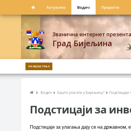
Актуелно
Водич
Пројекти
Званична интернет презент
Град Бијељина
ОБАВЈЕШТЕЊА
Водич
Зашто улагати у Бијељину?
Подстицаји 
Подстицаји за инв
Подстицаји за улагања дају се на државном, 