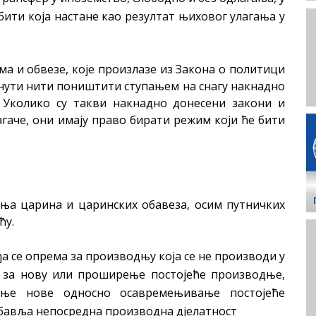
бити која настане као резултат њиховог улагања у
а и обвезе, које произлазе из Закона о политици
инути нити поништити ступањем на снагу накнадно
. Уколико су такви накнадно донесени закони и
гаче, они имају право бирати режим који ће бити
ања царина и царинских обавеза, осим путничких
ћу.
а се опрема за производњу која се не производи у
и за нову или проширење постојеће производње,
ење нове односно осавремењивање постојеће
 обавља непосредна производна дјелатност