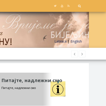
Latinica
|
English
Питајте, надлежни смо
Питајте, надлежни смо