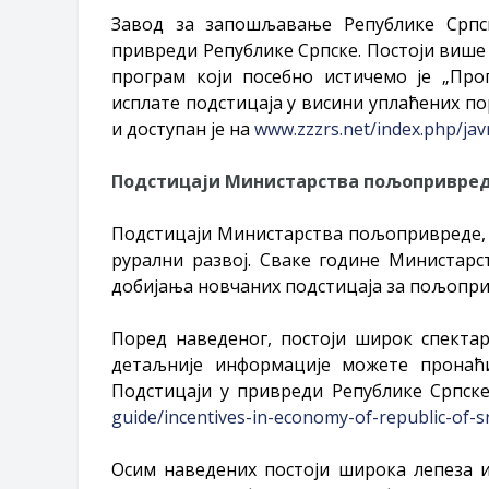
Завод за запошљавање Републике Српс
привреди Републике Српске. Постоји више
програм који посебно истичемо је „П
исплате подстицаја у висини уплаћених п
и доступан је на
www.zzzrs.net/index.php/javn
Подстицаји Министарства пољопривред
Подстицаји Министарства пољопривреде,
рурални развој. Сваке године Министар
добијања новчаних подстицаја за пољопри
Поред наведеног, постоји широк спектар
детаљније информације можете прона
Подстицаји у привреди Републике Српск
guide/incentives-in-economy-of-republic-of-s
Осим наведених постоји широка лепеза и