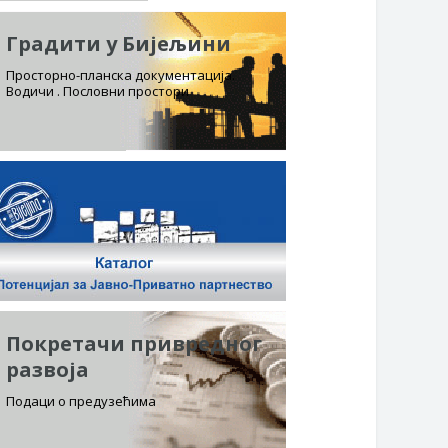
Градити у Бијељини
Просторно-планска документација.
Водичи . Пословни простори
Покретачи привредног
развоја
Подаци о предузећима