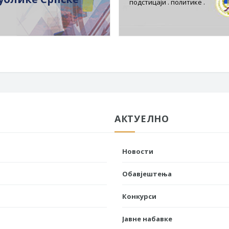
подстицаји . политике .
АКТУЕЛНО
Новости
Обавјештења
Конкурси
Јавне набавке