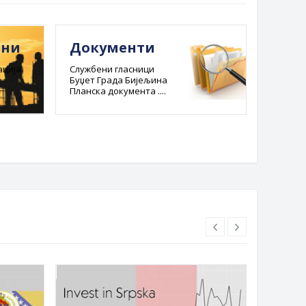
ини
Документи
Е-ре
адм
ција.
Службени гласници
Буџет Града Бијељина
пост
Планска документа ....