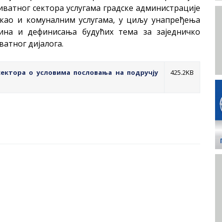
иватног сектора услугама градске администрације
 као и комуналним услугама, у циљу унапређења
љина и дефинисања будућих тема за заједничко
атног дијалога.
сектора о условима пословања на подручју
425.2KB