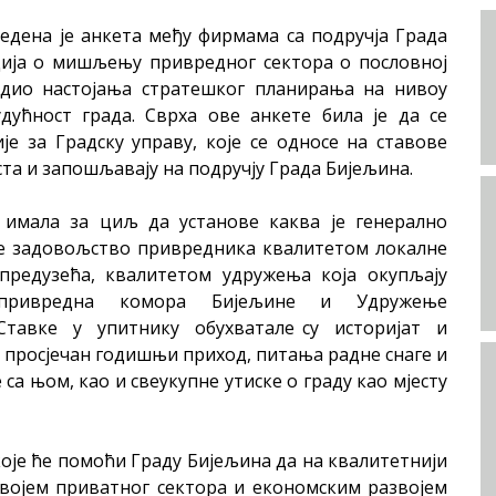
ведена је анкета међу фирмама са подручја Града
ја о мишљењу привредног сектора о пословној
е дио настојања стратешког планирања на нивоу
удућност града. Сврха ове анкете била је да се
е за Градску управу, које се односе на ставове
ста и запошљавају на подручју Града Бијељина.
 имала за циљ да установе каква је генерално
ове задовољство привредника квалитетом локалне
 предузећа, квалитетом удружења која окупљају
на привредна комора Бијељине и Удружење
 Ставке у упитнику обухватале су историјат и
 просјечан годишњи приход, питања радне снаге и
 са њом, као и свеукупне утиске о граду као мјесту
које ће помоћи Граду Бијељина да на квалитетнији
војем приватног сектора и економским развојем