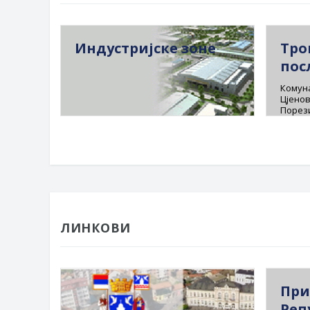
Индустријске зоне
Тро
пос
Комуна
Цјенов
Порез
ЛИНКОВИ
При
Реп