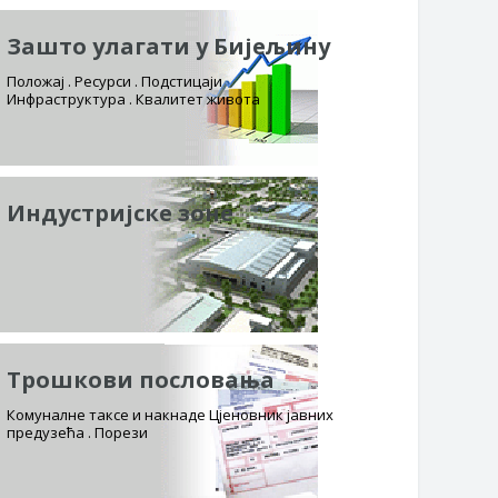
Зашто улагати у Бијељину
Положај . Ресурси . Подстицаји
Инфраструктура . Квалитет живота
Индустријске зоне
Трошкови пословања
Комуналне таксе и накнаде Цјеновник јавних
предузећа . Порези