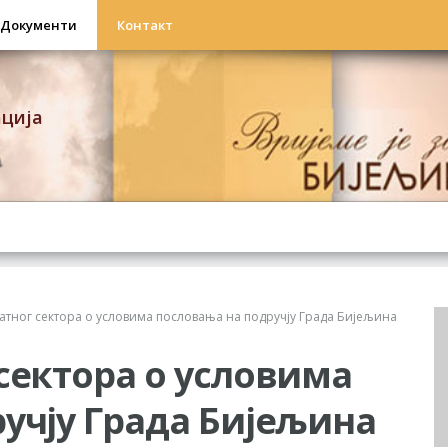
Документи
Контакт
ација
атног сектора о условима пословања на подручју Града Бијељина
сектора о условима
учју Града Бијељина