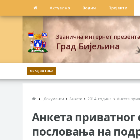
Актуелно
Водич
Пројекти
Званична интернет презент
Град Бијељина
ОБАВЈЕШТЕЊА
Документи
Анкете
2014. година
Анкета прив
Анкета приватног 
пословања на подр