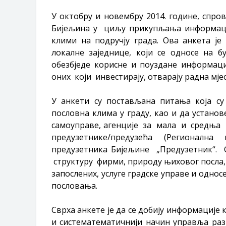
У октобру и новембру 2014. године, спро
Бијељина у циљу прикупљања информаци
клими на подручју града. Ова анкета ј
локалне заједнице, који се односе на б
обезбједе корисне и поуздане информациј
оних који инвестирају, отварају радна мје
У анкети су постављана питања која су
пословна клима у граду, као и да устан
самоуправе, агенције за мала и средња
предузетнике/предузећа (Регионал
предузетника Бијељине „Предузетник“.
структуру фирми, природу њиховог посла,
запослених, услуге градске управе и односе
пословања.
Сврха анкете је да се добију информације 
и систематематичнији начин управља раз