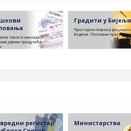
шкови
Градити у Бијељ
ловања
Просторно-планска документа
Водичи . Пословни простори
лне таксе и накнаде
ник јавних предузећа .
и
вредни регистар
Министарства
ублике Српске