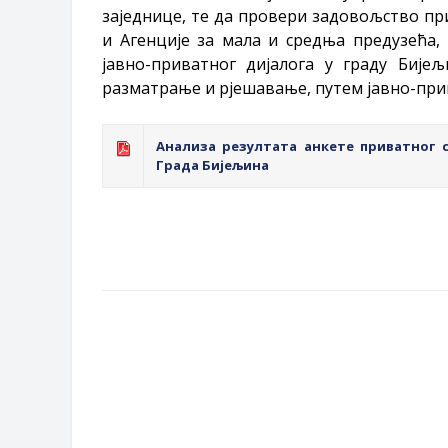
заједнице, те да провери задовољство пр
и Агенције за мала и средња предузећа,
јавно-приватног дијалога у граду Бије
разматрање и рјешавање, путем јавно-прив
Анализа резултата анкете приватног 
Града Бијељина