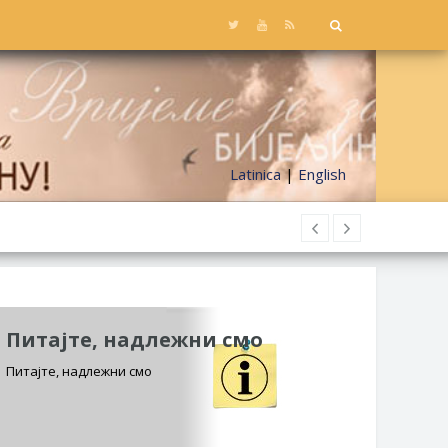
Latinica
|
English
Питајте, надлежни смо
Питајте, надлежни смо