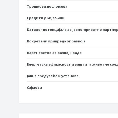
Трошкови пословања
Градити у Бијељини
Каталог потенцијала за Јавно-приватно партне
Покретачи привредног развоја
Партнерство за развој Града
Енергетска ефикасност и заштита животне сре
Јавна предузећа и установе
Сајмови