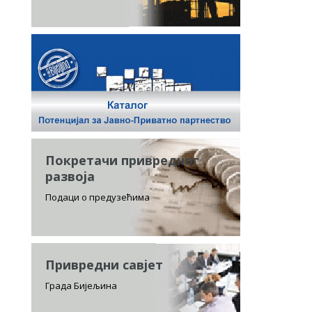
Покретачи привредног
развоја
Подаци о предузећима
Привредни савјет
Града Бијељина