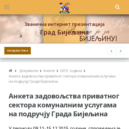
Званична интернет презентација
Град Бијељина
ОБАВЈЕШТЕЊА
Документи
Анкете
2015. година
Анкета задовољства приватног сектора комуналним услугама
на подручју Града Бијељина.
Анкета задовољства приватног
сектора комуналним услугама
на подручју Града Бијељина
У периоду 09.11-15.12.2015 године, спроведена је