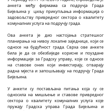
анкета међу фирмама са подручја Града
Бијељина у циљу прикупљања информација о
задовољству привредног сектора о квалитету
комуналних услуга на подручју града.
Ова анкета је дио настојања стратешког
планирања на нивоу локалне заједнице, који се
односе на будућност града. Сврха ове анкете
била је да се обезбиједе корисне и поуздане
информације за Градску управу, које се односе
на ставове оних који инвестирају, отварају
радна мјеста и запошљавају на подручју Града
Бијељина.
У анкети су постављана питања која су се
односила на мишљење и ставове привредног
сектора о квалитету комуналних услуга које
пружају Градска управа Града Бијељина и