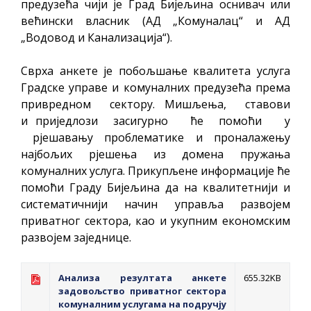
предузећа чији је Град Бијељина оснивач или
већински власник (АД „Комуналац“ и АД
„Водовод и Канализација“).
Сврха анкете је побољшање квалитета услуга
Градске управе и комуналних предузећа према
привредном сектору. Мишљења, ставови
и приједлози засигурно ће помоћи у
рјешавању проблематике и проналажењу
најбољих рјешења из домена пружања
комуналних услуга. Прикупљене информације ће
помоћи Граду Бијељина да на квалитетнији и
систематичнији начин управља развојем
приватног сектора, као и укупним економским
развојем заједнице.
Анализа резултата анкете
655.32KB
задовољство приватног сектора
комуналним услугама на подручју