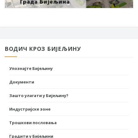
ВОДИЧ КРОЗ БИЈЕЉИНУ
Упознајте Бијељину
Документи
Зашто улагати у Бијељину?
Индустријске зоне
Трошкови пословања
Градити у Бијељини