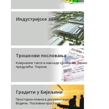
Индустријске зоне
Трошкови пословања
Комуналне таксе и накнаде Цјеновник јавних
предузећа . Порези
Градити у Бијељини
Просторно-планска документација.
Водичи . Пословни простори