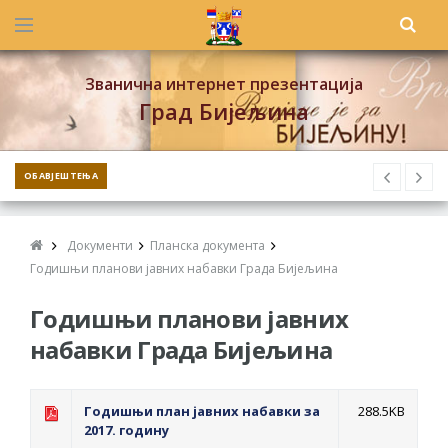
Званична интернет презентација
Град Бијељина
ОБАВЈЕШТЕЊА
Документи
Планска документа
Годишњи планови јавних набавки Града Бијељина
Годишњи планови јавних
набавки Града Бијељина
Годишњи план јавних набавки за
288.5KB
2017. годину