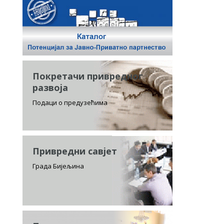
Покретачи привредног
развоја
Подаци о предузећима
Привредни савјет
Града Бијељина