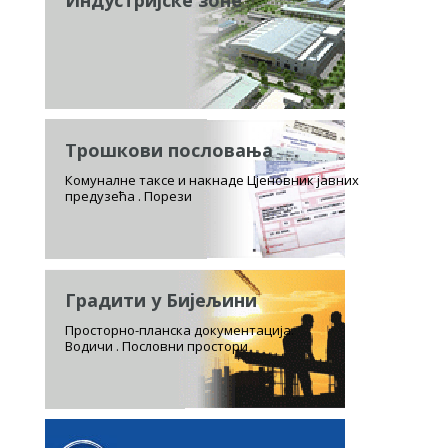
Индустријске зоне
Трошкови пословања
Комуналне таксе и накнаде Цјеновник јавних
предузећа . Порези
Градити у Бијељини
Просторно-планска документација.
Водичи . Пословни простори