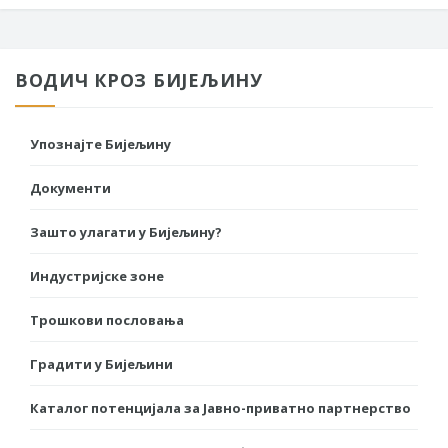
ВОДИЧ КРОЗ БИЈЕЉИНУ
Упознајте Бијељину
Документи
Зашто улагати у Бијељину?
Индустријске зоне
Трошкови пословања
Градити у Бијељини
Каталог потенцијала за Јавно-приватно партнерство