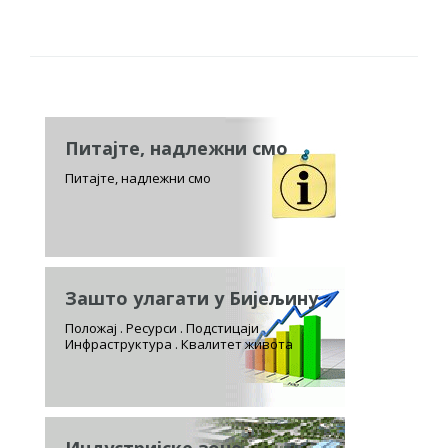
Питајте, надлежни смо
Питајте, надлежни смо
Зашто улагати у Бијељину
Положај . Ресурси . Подстицаји
Инфраструктура . Квалитет живота