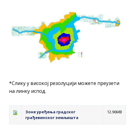
*Слику у високој резолуцији можете преузети
на линку испод.
Зоне уређења градског
12.96MB
грађевинског земљишта