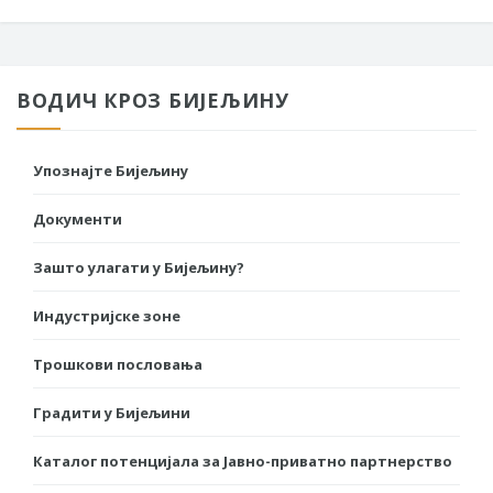
ВОДИЧ КРОЗ БИЈЕЉИНУ
Упознајте Бијељину
Документи
Зашто улагати у Бијељину?
Индустријске зоне
Трошкови пословања
Градити у Бијељини
Каталог потенцијала за Јавно-приватно партнерство