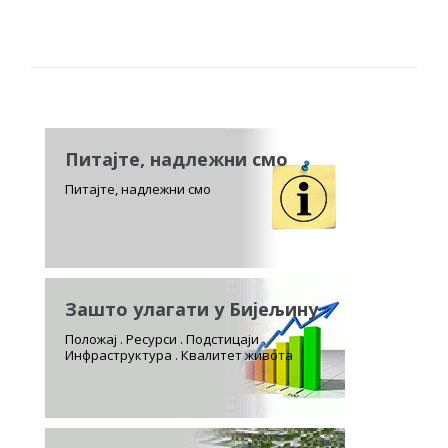
Питајте, надлежни смо
Питајте, надлежни смо
Зашто улагати у Бијељину
Положај . Ресурси . Подстицаји
Инфраструктура . Квалитет живота