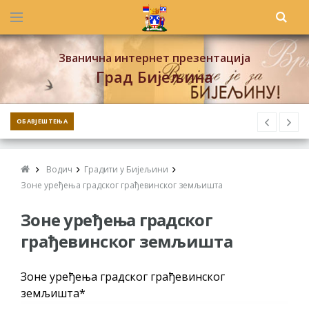
Званична интернет презентација
Град Бијељина
ОБАВЈЕШТЕЊА
Водич
Градити у Бијељини
Зоне уређења градског грађевинског земљишта
Зоне уређења градског
грађевинског земљишта
Зоне уређења градског грађевинског
земљишта*