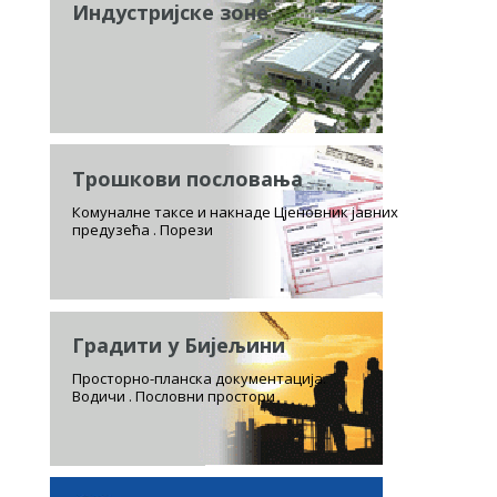
Индустријске зоне
Трошкови пословања
Комуналне таксе и накнаде Цјеновник јавних
предузећа . Порези
Градити у Бијељини
Просторно-планска документација.
Водичи . Пословни простори