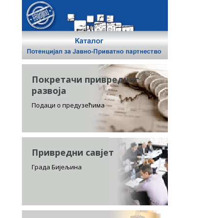
Покретачи привредног
развоја
Подаци о предузећима
Привредни савјет
Града Бијељина