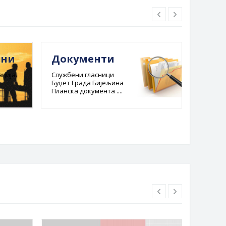
ини
Документи
Е-ре
адм
ција.
Службени гласници
Буџет Града Бијељина
пост
Планска документа ....