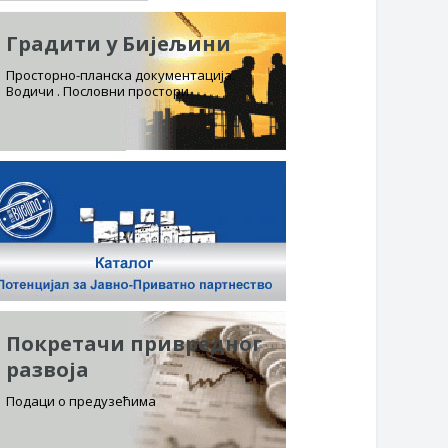
Градити у Бијељини
Просторно-планска документација.
Водичи . Пословни простори
Покретачи привредног
развоја
Подаци о предузећима