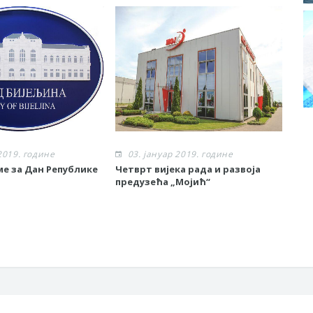
2019. године
03. јануар 2019. године
0
ме за Дан Републике
Четврт вијека рада и развоја
Врх
предузећа „Мојић“
здр
мед