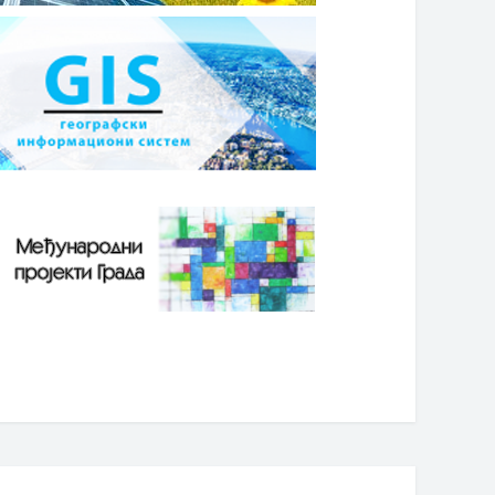
3. јануар 2019. године
03. јануар 2019. године
унска медицинска услуга у
Одлука о радном времену за
авственом центру „Гала
период од 27. децембра 2018.
ика“ у Бијељини
године до 15. јануара 2019. год