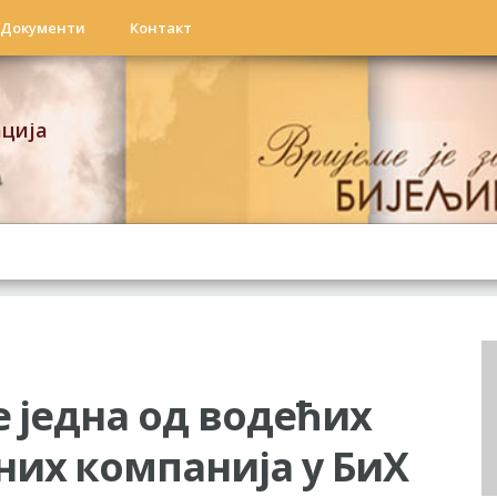
Документи
Контакт
ација
е једна од водећих
их компанија у БиХ