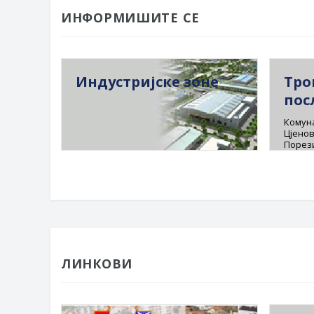
ИНФОРМИШИТЕ СЕ
Индустријске зоне
Тро
пос
Комуна
Цјенов
Порез
ЛИНКОВИ