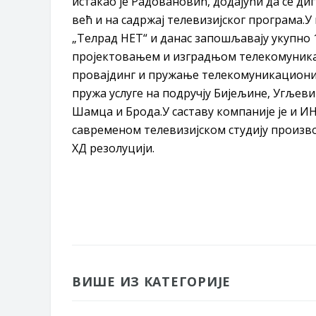
истакао је Радовановић, додајући да се ди
већ и на садржај телевизијског програма.У
„Телрад НЕТ“ и данас запошљавају укупно 
пројектовањем и изградњом телекомуникац
провајдинг и пружање телекомуникационих
пружа услуге на подручју Бијељине, Угљеви
Шамца и Брода.У саставу компаније је и ИН 
савременом телевизијском студију произв
ХД резолуцији.
ВИШЕ ИЗ КАТЕГОРИЈЕ