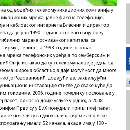
една од водећих телекомуникационих компанија у
никационих мрежа, јавне фиксне телефоније,
је и кабловског интернета.Власник и директор
а да је још 1990. године основао своју прву
тибилних марака оснивачког капитала, са
фирму „Телинг“, а 1993. године основао
дња мрежа телефонских уређаја по семберским и
ић.Он је истакао да су телекомунакције једна од
е веома широка област која даје могућност да многе
снио је Радовановић, додајући да, захваљујући
уникационе инсталације стигле до сваке куће.Да
им токовима, 2006. године почели су пословање у
 пакет, односно двије услуге у једној, а 2008.
нијом.Први су у БиХ понудили трипл плеј пакет,
 године почели су са дигитализацијом кабловске
полоагању имали 52 канала, а сада имају 190 -