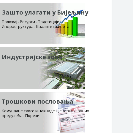
Зашто улагати у Бијељину
Положај . Ресурси . Подстицаји
Инфраструктура . Квалитет живота
Индустријске зоне
Трошкови пословања
Комуналне таксе и накнаде Цјеновник јавних
предузећа . Порези