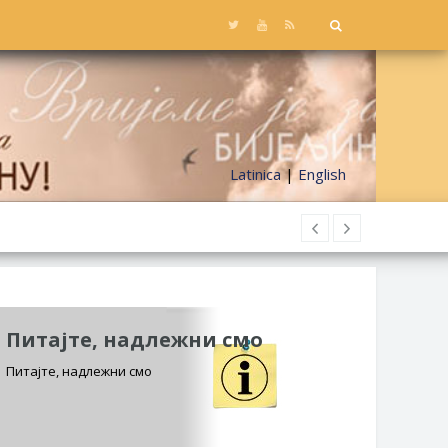
Latinica
|
English
Питајте, надлежни смо
Питајте, надлежни смо