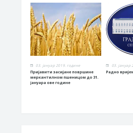
03. јануар 2019. године
03. јануар 
Пријавити засијане површине
Радно врије
меркантилном пшеницом до 31.
јануара ове године