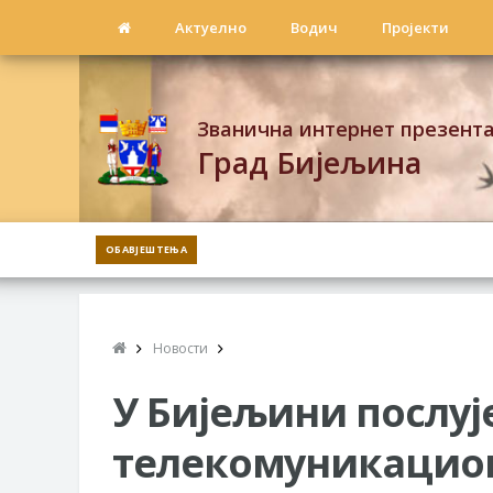
Актуелно
Водич
Пројекти
Званична интернет презент
Град Бијељина
ОБАВЈЕШТЕЊА
Новости
У Бијељини послуј
телекомуникацион