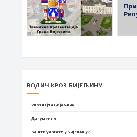
При
Реп
ВОДИЧ КРОЗ БИЈЕЉИНУ
Упознајте Бијељину
Документи
Зашто улагати у Бијељину?