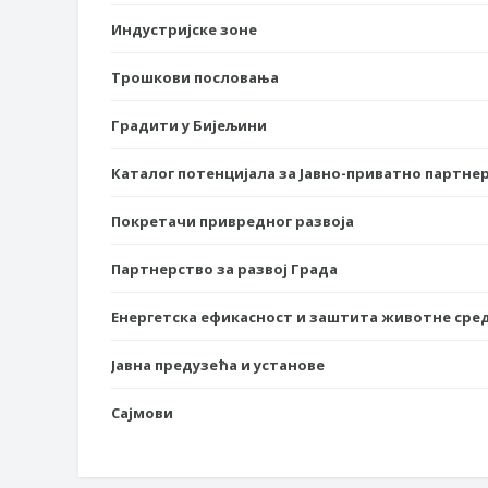
Индустријске зоне
Трошкови пословања
Градити у Бијељини
Каталог потенцијала за Јавно-приватно партне
Покретачи привредног развоја
Партнерство за развој Града
Енергетска ефикасност и заштита животне сре
Јавна предузећа и установе
Сајмови