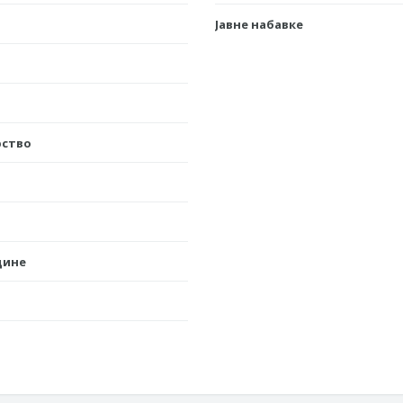
Јавне набавке
рство
дине