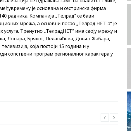
гитализација не одражава само на квалитет слике,
 међувремену је основана и сестринска фирма
140 радника. Компанија „Телрад“ се бави
ионих мрежа, а основни посао „Телрад НЕТ-а“ је
 услуга. Тренутно „ТелрадНЕТ“ има своју мрежу и
ка, Лопара, Брчког, Пелагићева, Доњег Жабара,
телевизија, која постоји 15 година и у
оди сопствени програм регионалног карактера у