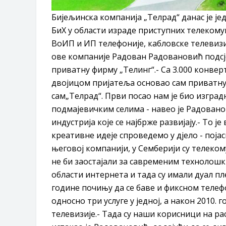
Бијељинска компанија „Телрад“ данас је ј
БиХ у области израде приступних телекому
ВоИП и ИП телефоније, кабловске телевизи
ове компаније Радован Радовановић подсјећ
приватну фирму „Телинг“.- Са 3.000 конвер
двојицом пријатеља основао сам приватну 
сам„Телрад“. Први посао нам је био изгра
подмајевичким селима - навео је Радованов
индустрија које се најбрже развијају.- То ј
креативне идеје спроведемо у дјело - поја
његовој компанији, у Семберији су телеком
не би заостајали за савременим технолошк
области интернета и тада су имали дуал плеј
године почињу да се баве и фиксном телефо
односно три услуге у једној, а након 2010.
телевизије.- Тада су наши корисници на рас