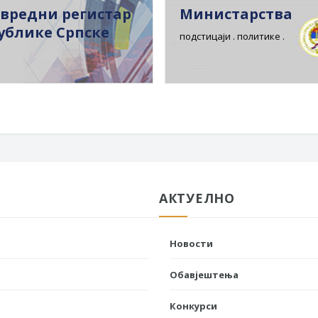
вредни регистар
Министарства
ублике Српске
подстицаји . политике .
АКТУЕЛНО
Новости
Обавјештења
Конкурси