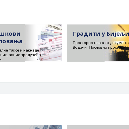
шкови
Градити у Бијељ
ловања
Просторно-планска документа
Водичи . Пословни простори
лне таксе и накнаде
ник јавних предузећа .
и