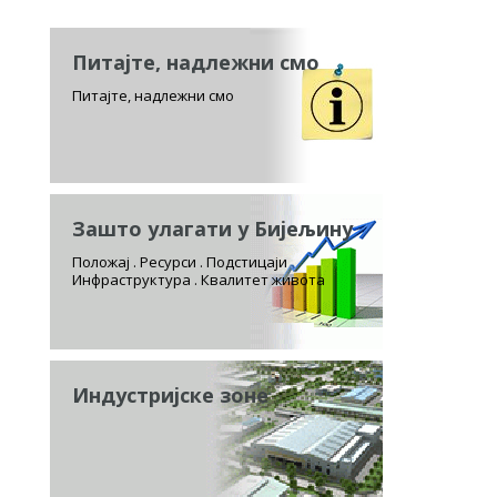
Питајте, надлежни смо
Питајте, надлежни смо
Зашто улагати у Бијељину
Положај . Ресурси . Подстицаји
Инфраструктура . Квалитет живота
Индустријске зоне