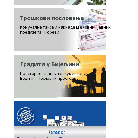
Трошкови пословања
Комуналне таксе и накнаде Цјеновник јавних
предузећа . Порези
Градити у Бијељини
Просторно-планска документација.
Водичи . Пословни простори