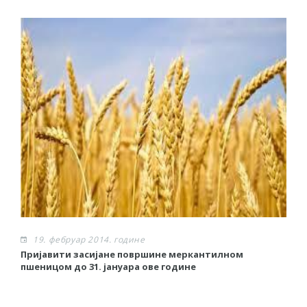
19. фебруар 2014. године
Пријавити засијане површине меркантилном
Р
пшеницом до 31. јануара ове године