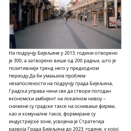
На подручју Бијељине у 2013. години отворено
је 300, а затворено више од 200 радњи, што је
позитивнији тренд него у предходном
периоду.Да би умањила проблем
незапослености на подручју града Бијељина,
Градска управа чини све да створи погодан
економски амбијент на локалном нивоу –
снижене су градске таксе на оснивање фирми,
као и комуналне таксе, формиране су
индустријске зоне, усвојена је Стратегија
развоја Града Бијељина до 2023. године, у којој