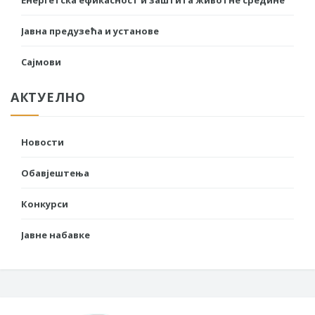
Енергетска ефикасност и заштита животне средине
Јавна предузећа и установе
Сајмови
АКТУЕЛНО
Новости
Обавјештења
Конкурси
Јавне набавке