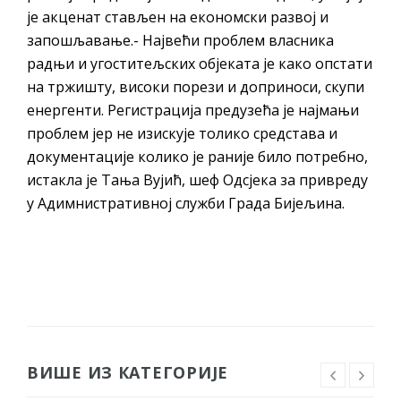
је акценат стављен на економски развој и
запошљавање.- Највећи проблем власника
радњи и угоститељских објеката је како опстати
на тржишту, високи порези и доприноси, скупи
енергенти. Регистрација предузећа је најмањи
проблем јер не изискује толико средстава и
документације колико је раније било потребно,
истакла је Тања Вујић, шеф Одсјека за привреду
у Адимнистративној служби Града Бијељина.
ВИШЕ ИЗ КАТЕГОРИЈЕ