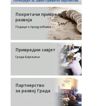
Покретачи привредног
развоја
Подаци о предузећима
Привредни савјет
Града Бијељина
Партнерство
за развој Града