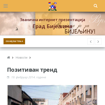
Званична интернет презентација
Град Бијељина
ОБАВЈЕШТЕЊА
Новости
Позитиван тренд
19. фебруар 2014. године