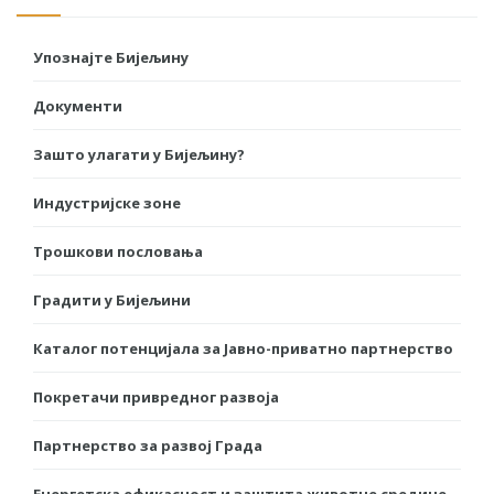
Упознајте Бијељину
Документи
Зашто улагати у Бијељину?
Индустријске зоне
Трошкови пословања
Градити у Бијељини
Каталог потенцијала за Јавно-приватно партнерство
Покретачи привредног развоја
Партнерство за развој Града