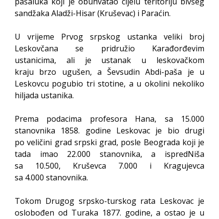
pašaluka koji je obuhvatao cijelu teritoriju bivšeg
sandžaka Aladži-Hisar (Kruševac) i Paraćin.
U vrijeme Prvog srpskog ustanka veliki broj
Leskovčana se pridružio Karađorđevim
ustanicima, ali je ustanak u leskovačkom
kraju brzo ugušen, a Ševsudin Abdi-paša je u
Leskovcu pogubio tri stotine, a u okolini nekoliko
hiljada ustanika.
Prema podacima profesora Hana, sa 15.000
stanovnika 1858. godine Leskovac je bio drugi
po veličini grad srpski grad, posle Beograda koji je
tada imao 22.000 stanovnika, a ispredNiša
sa 10.500, Kruševca 7.000 i Kragujevca
sa 4.000 stanovnika.
Tokom Drugog srpsko-turskog rata Leskovac je
oslobođen od Turaka 1877. godine, a ostao je u