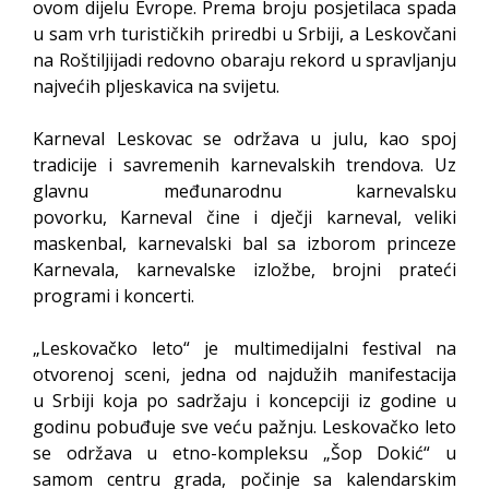
ovom dijelu Evrope. Prema broju posjetilaca spada
u sam vrh turističkih priredbi u Srbiji, a Leskovčani
na Roštiljijadi redovno obaraju rekord u spravljanju
najvećih pljeskavica na svijetu.
Karneval Leskovac se održava u julu, kao spoj
tradicije i savremenih karnevalskih trendova. Uz
glavnu međunarodnu karnevalsku
povorku, Karneval čine i dječji karneval, veliki
maskenbal, karnevalski bal sa izborom princeze
Karnevala, karnevalske izložbe, brojni prateći
programi i koncerti.
„Leskovačko leto“ je multimedijalni festival na
otvorenoj sceni, jedna od najdužih manifestacija
u Srbiji koja po sadržaju i koncepciji iz godine u
godinu pobuđuje sve veću pažnju. Leskovačko leto
se održava u etno-kompleksu „Šop Dokić“ u
samom centru grada, počinje sa kalendarskim