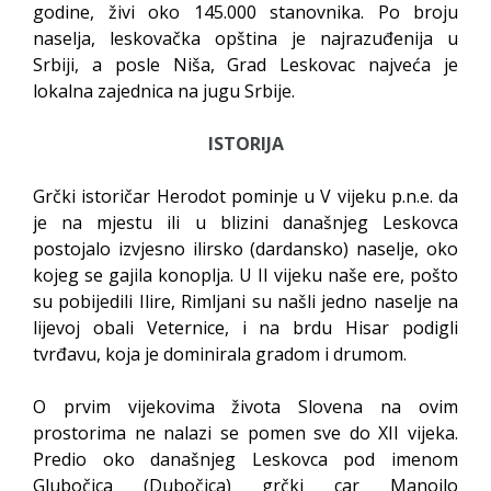
godine, živi oko 145.000 stanovnika. Po broju
naselja, leskovačka opština je najrazuđenija u
Srbiji, a posle Niša, Grad Leskovac najveća je
lokalna zajednica na jugu Srbije.
ISTORIJA
Grčki istoričar Herodot pominje u V vijeku p.n.e. da
je na mjestu ili u blizini današnjeg Leskovca
postojalo izvjesno ilirsko (dardansko) naselje, oko
kojeg se gajila konoplja. U II vijeku naše ere, pošto
su pobijedili Ilire, Rimljani su našli jedno naselje na
lijevoj obali Veternice, i na brdu Hisar podigli
tvrđavu, koja je dominirala gradom i drumom.
O prvim vijekovima života Slovena na ovim
prostorima ne nalazi se pomen sve do XII vijeka.
Predio oko današnjeg Leskovca pod imenom
Glubočica (Dubočica) grčki car Manojlo