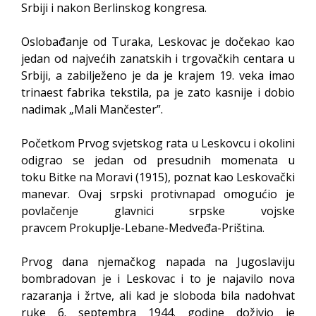
Srbiji i nakon Berlinskog kongresa.
Oslobađanje od Turaka, Leskovac je dočekao kao
jedan od najvećih zanatskih i trgovačkih centara u
Srbiji, a zabilježeno je da je krajem 19. veka imao
trinaest fabrika tekstila, pa je zato kasnije i dobio
nadimak „Mali Mančester”.
Početkom Prvog svjetskog rata u Leskovcu i okolini
odigrao se jedan od presudnih momenata u
toku Bitke na Moravi (1915), poznat kao Leskovački
manevar. Ovaj srpski protivnapad omogućio je
povlačenje glavnici srpske vojske
pravcem Prokuplje-Lebane-Medveđa-Priština.
Prvog dana njemačkog napada na Jugoslaviju
bombradovan je i Leskovac i to je najavilo nova
razaranja i žrtve, ali kad je sloboda bila nadohvat
ruke 6. septembra 1944. godine doživio je