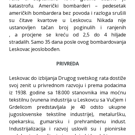
katastrofu. Američki bombarderi – pedesetak
američkih bombardera bez povoda i razloga srušili
su čitave kvartove u Leskovcu. Nikada nije
ustanovljen tačan broj poginulih i ranjenih
, a procjene se kreću od 2,5 do 4 hiljade
stradalih. Samo 35 dana posle ovog bombardovanja
Leskovac jeoslobođen.
PRIVREDA
Leskovac do izbijanja Drugog svetskog rata dostiže
svoj zenit u privrednom razvoju i prema podacima
iz 1938. godine sa 18.000 stanovnika ima moćnu
tekstilnu (vunena industrija u Leskovcu sa Vučjem i
Grdelicom predstavljala je 40 odsto ukupne
jugoslovenske tekstilne industrije), metaluršku,
opekarsku, gumarsku i prehrambenu indust.
Industrijalizacija i razvoj uslovili su i pionirske