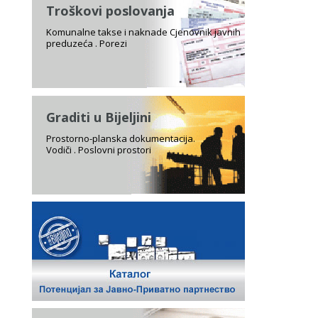
Troškovi poslovanja
Komunalne takse i naknade Cjenovnik javnih
preduzeća . Porezi
Graditi u Bijeljini
Prostorno-planska dokumentacija.
Vodiči . Poslovni prostori