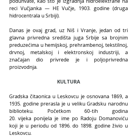
poduhvate, kao što je izgradnja hidroelektrane na
reci Vučjanka — HE Vučje, 1903. godine (druga
hidrocentrala u Srbiji).
Danas je ovaj grad, uz Niš i Vranje, jedan od tri
glavna privredna središta juga Srbije sa brojnim
preduzećima u hemijskoj, prehrambenoj, tekstilnoj,
drvnoj, metalskoj i elektronskoj industriji, a
značajan dio privrede je i poljoprivredna
proizvodnja.
KULTURA
Gradska čitaonica u Leskovcu je osnovana 1869, a
1935. godine prerasla je u veliku Gradsku narodnu
biblioteku. Početkom 60-tih godina
20. vijeka ponijela je ime po Radoju Domanoviću
koji je u periodu od 1896. do 1898. godine živio u
Leskovcu.