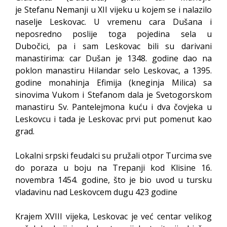
je Stefanu Nemanji u XII vijeku u kojem se i nalazilo
naselje Leskovac. U vremenu cara Dušana i
neposredno poslije toga pojedina sela u
Dubočici, pa i sam Leskovac bili su darivani
manastirima: car Dušan je 1348. godine dao na
poklon manastiru Hilandar selo Leskovac, a 1395.
godine monahinja Efimija (kneginja Milica) sa
sinovima Vukom i Stefanom dala je Svetogorskom
manastiru Sv. Pantelejmona kuću i dva čovjeka u
Leskovcu i tada je Leskovac prvi put pomenut kao
grad.
Lokalni srpski feudalci su pružali otpor Turcima sve
do poraza u boju na Trepanji kod Klisine 16.
novembra 1454. godine, što je bio uvod u tursku
vladavinu nad Leskovcem dugu 423 godine
Krajem XVIII vijeka, Leskovac je već centar velikog