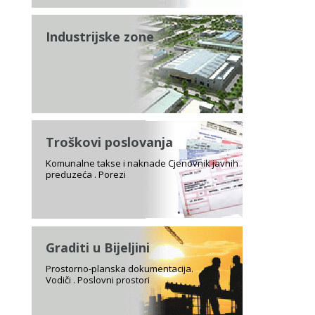
Industrijske zone
Troškovi poslovanja
Komunalne takse i naknade Cjenovnik javnih
preduzeća . Porezi
Graditi u Bijeljini
Prostorno-planska dokumentacija.
Vodiči . Poslovni prostori