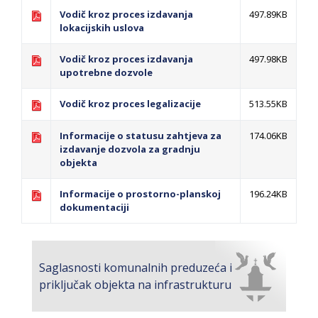
Vodič kroz proces izdavanja
497.89KB
lokacijskih uslova
Vodič kroz proces izdavanja
497.98KB
upotrebne dozvole
Vodič kroz proces legalizacije
513.55KB
Informacije o statusu zahtjeva za
174.06KB
izdavanje dozvola za gradnju
objekta
Informacije o prostorno-planskoj
196.24KB
dokumentaciji
Saglasnosti komunalnih preduzeća i
priključak objekta na infrastrukturu