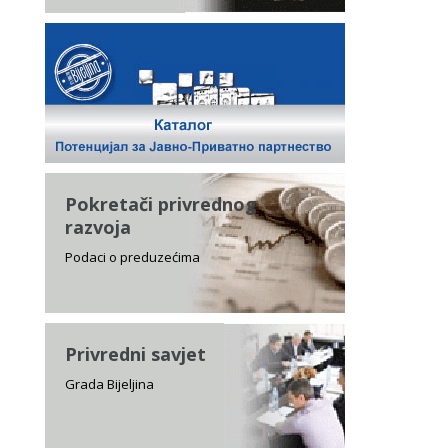
Pokretači privrednog
razvoja
Podaci o preduzećima
Privredni savjet
Grada Bijeljina