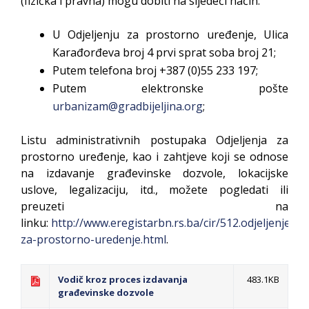
(fizička i pravna) mogu dobiti na sljedeći način:
U Odjeljenju za prostorno uređenje, Ulica
Karađorđeva broj 4 prvi sprat soba broj 21;
Putem telefona broj +387 (0)55 233 197;
Putem elektronske pošte
urbanizam@gradbijeljina.org
;
Listu administrativnih postupaka Odjeljenja za
prostorno uređenje, kao i zahtjeve koji se odnose
na izdavanje građevinske dozvole, lokacijske
uslove, legalizaciju, itd., možete pogledati ili
preuzeti na
linku:
http://www.eregistarbn.rs.ba/cir/512.odjeljenje-
za-prostorno-uredenje.html
.
Vodič kroz proces izdavanja
483.1KB
građevinske dozvole