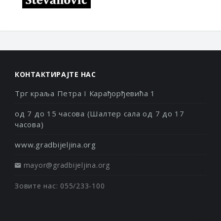
КОНТАКТИРАЈТЕ НАС
Трг краља Петра I Карађорђевића 1
од 7 до 15 часова (Шалтер сала од 7 до 17
часова)
www.gradbijeljina.org
mayor@gradbijeljina.org
Зовите нас: 055/233-100