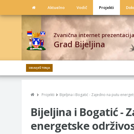
Aktuelno
Vodič
Projekti
Dok
Zvanična internet prezentacij
Grad Bijeljina
OBAVJEŠTENJA
Projekti
Bijeljina i Bogatić - Zajedno na putu energet
Bijeljina i Bogatić -
energetske održivos