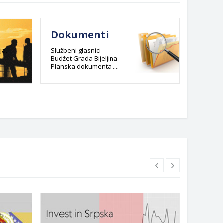
Dokumenti
E-re
admi
ja.
Službeni glasnici
Budžet Grada Bijeljina
post
Planska dokumenta ....