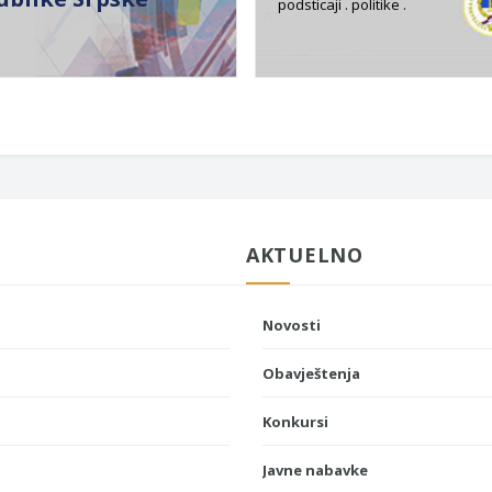
podsticaji . politike .
AKTUELNO
Novosti
Obavještenja
Konkursi
Javne nabavke