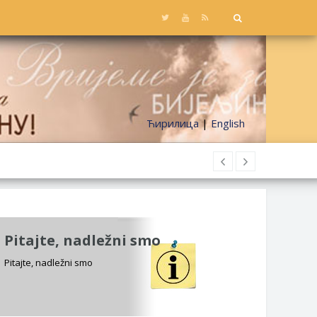
Ћирилица
|
English
Pitajte, nadležni smo
Pitajte, nadležni smo