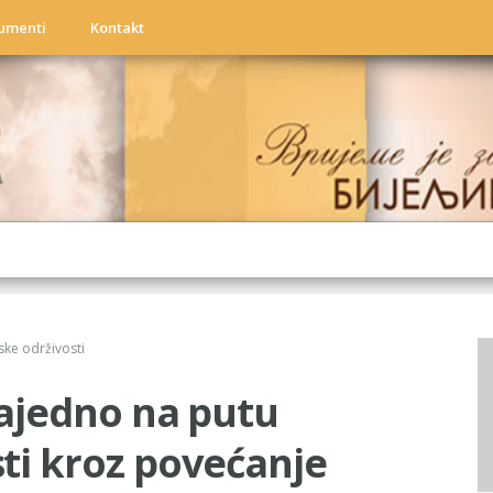
umenti
Kontakt
a
ske održivosti
 Zajedno na putu
ti kroz povećanje