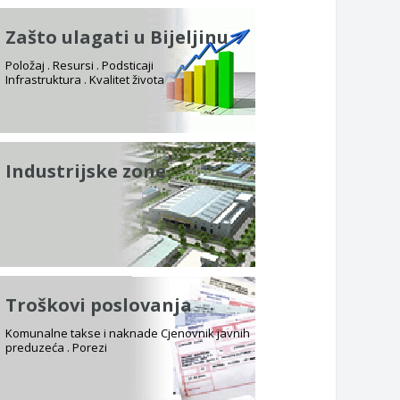
Zašto ulagati u Bijeljinu
Položaj . Resursi . Podsticaji
Infrastruktura . Kvalitet života
Industrijske zone
Troškovi poslovanja
Komunalne takse i naknade Cjenovnik javnih
preduzeća . Porezi