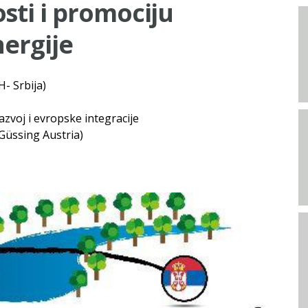
sti i promociju
nergije
H- Srbija)
zvoj i evropske integracije
(Güssing Austria)