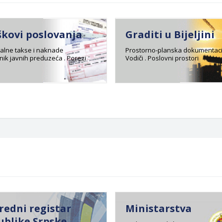
škovi poslovanja
Graditi u Bijeljini
lne takse i naknade
Prostorno-planska dokumentaci
ik javnih preduzeća . Porezi
Vodiči . Poslovni prostori
redni registar
Ministarstva
ublike Srpske