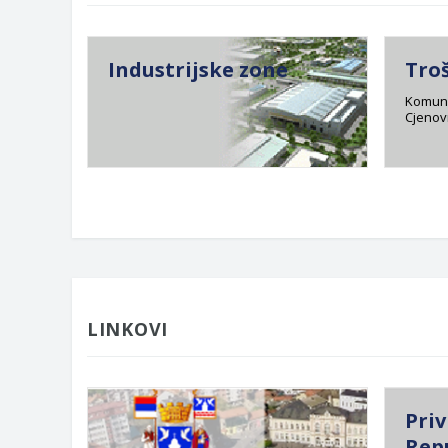
Industrijske zone
Tro
Komuna
Cjenovn
LINKOVI
Priv
Rep