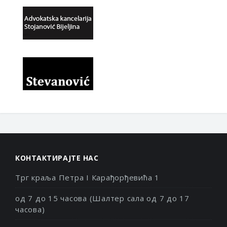
КОНТАКТИРАЈТЕ НАС
Трг краља Петра I Карађорђевића 1
од 7 до 15 часова (Шалтер сала од 7 до 17
часова)